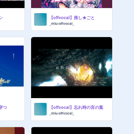
シ
【offvocal】推し★ごと
_miu-offvocal_
を穿つ
【offvocal】忘れ時の言の葉
_miu-offvocal_