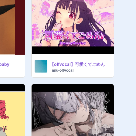
baby
【offvocal】可愛くてごめん
_miu-offvocal_