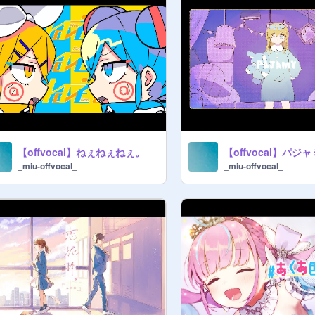
【offvocal】ねぇねぇねぇ。
【offvocal】パジ
_miu-offvocal_
_miu-offvocal_