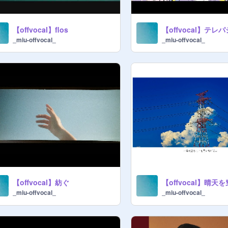
【offvocal】flos
【offvocal】テレパ
_miu-offvocal_
_miu-offvocal_
【offvocal】紡ぐ
【offvocal】晴天
_miu-offvocal_
_miu-offvocal_