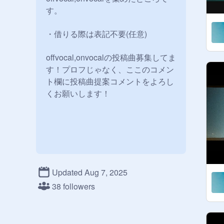
す。

・借りる際は表記不要(任意)

offvocal,onvocalの投稿曲募集してま
す！プロフじゃなく、ここのコメン
ト欄に投稿曲提案コメントをよろし
くお願いします！
Updated Aug 7, 2025
38 followers