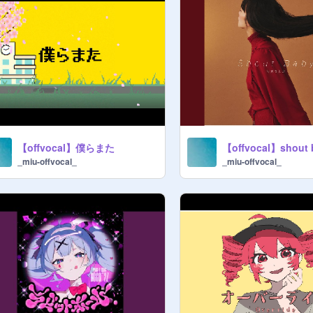
【offvocal】僕らまた
【offvocal】shout 
_miu-offvocal_
_miu-offvocal_