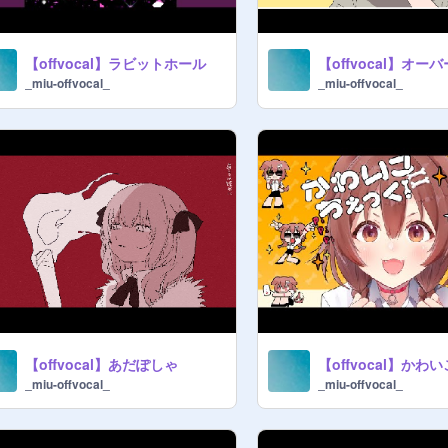
【offvocal】ラビットホール
【offvocal】オー
_miu-offvocal_
_miu-offvocal_
【offvocal】あだぽしゃ
_miu-offvocal_
_miu-offvocal_