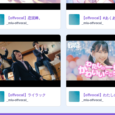
【offvocal】恋泥棒。
_miu-offvocal_
_miu-offvocal_
【offvocal】ライラック
_miu-offvocal_
_miu-offvocal_