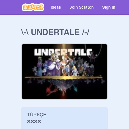
Ideas
Join Scratch
Sign in
\-\ UNDERTALE /-/
TÜRKÇE 

❌❌❌❌
