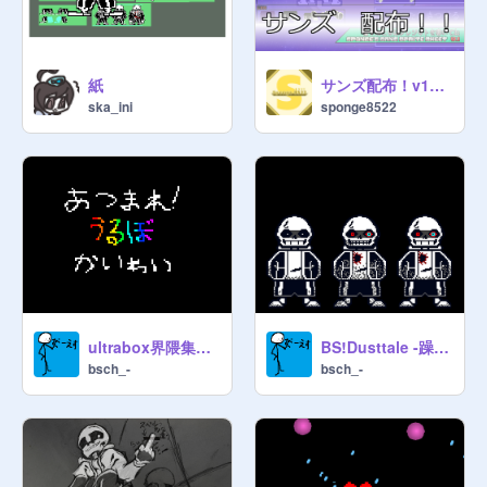
紙
サンズ配布！v1 素材
ska_ini
sponge8522
ultrabox界隈集まれ!!!!!!!
BS!Dusttale -躁鬱症-
bsch_-
bsch_-