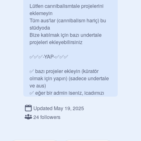
Lütfen cannibalismtale projelerini 
eklemeyin

Tüm aus'lar (cannibalism hariç) bu 
stüdyoda

Bize katılmak için bazı undertale 
projeleri ekleyebilirsiniz

✅✅✅-YAP-✅✅✅

✅ bazı projeler ekleyin (küratör 
olmak için yapın) (sadece undertale

ve aus)

✅ eğer bir admin iseniz, icadımızı 
insanlara gönderin

! projelerinizi istiyoruz çünkü ben ( 
Updated May 19, 2025
@
doludizgin
 ) her yorumcunun bir 
24 followers
undertale projesi olup olmadığını 
kontrol edersem zaman kaybederim 
:( bu yüzden bu stüdyo ASLA 