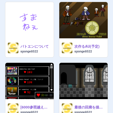
Bu işten bıktım

ENGLİSH 

❌❌❌❌

  Do not add cannibalismtale 
projects please

All au’s ( except for cannibalism ) is 
in this studio

バトエンについて
次作るAU(予定)
You can add some undertale 
sponge8522
sponge8522
projects for join us

✅✅✅-DO THEM-✅✅✅

✅ add some projects (do it for 
become to curator )(only undertale 

and aus)

✅ if you are a manager , send our 
invention to people 

[6000参照越え！]迷ったらこれ見て！(2026/06/20更新)
最後の回廊を描いた
sponge8522
sponge8522