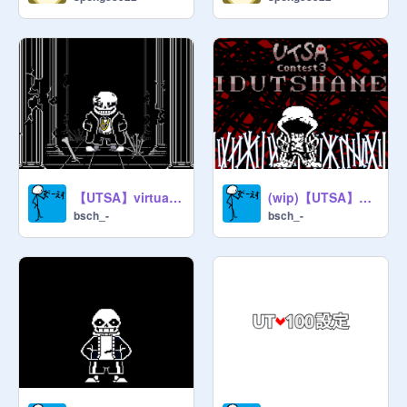
-⭐️⭐️⭐️Master managers⭐️⭐️⭐️-

They can add managers

They can expel creators

-------THEY ARE----------------------------
@
micheal_wiliam_afton
@
tozzi_
@
worldgamesX
@
bell0812
【UTSA】virtual-reality
(wip)【UTSA】EGODEATH full animation
bsch_-
bsch_-
Undertalesansphase4

INU-Dog_WAN

~~~~~~~~~~~

İnvite people if you are manager

I get tired because of this work 