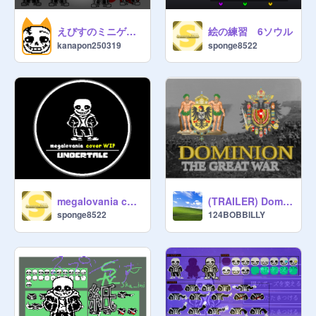
えびすのミニゲーム予定
絵の練習 6ソウル
kanapon250319
sponge8522
megalovania cover WIP
(TRAILER) Dominion: A WW1 Grand Strategy
sponge8522
124BOBBILLY