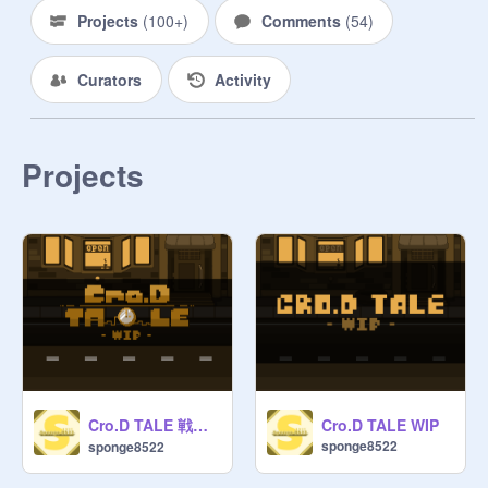
projeleri kapatmayacak! kapatan 
Projects
(
100+
)
Comments
(
54
)
herkes atılacak, rapor edilecek!

Curators
Activity
-⭐️⭐️⭐️Usta yöneticiler⭐️⭐️⭐️-

Yönetici ekleyebilirler

Yaratıcıları kovabilirler

-------BUNLAR-------------------------------
Projects
@
micheal_wiliam_afton
@
tozzi_
@
worldgamesX
@
bell0812
Undertalesansphase4

INU-Dog_WAN

Cro.D TALE 戦闘WIP
Cro.D TALE WIP
~~~~~~~~~~~~

sponge8522
sponge8522
Yöneticiyseniz, insanları davet edin
