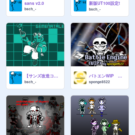
新版UT100設定!
sans v2.0
bsch_-
bsch_-
【サンズ改造コンテスト】Gemenatale
バトエンWIP コマンドめんどい
bsch_-
sponge8522