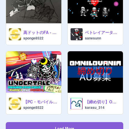
高ドットのFA - WIP
ベトレイアータイムトリオフェーズ1
sponge8522
sanesunn
【PC・モバイル両方対応！】SAMURAITALE SANS FIGHT !!!
【締め切り】OMNILOVANIAを作ります。
sponge8522
karasu_314
Load More