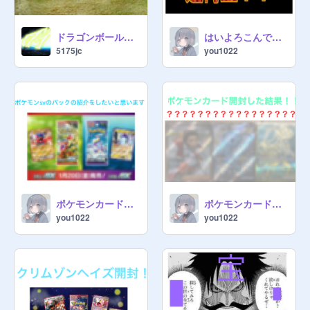
ドラゴンボールアニメ(グーグル)
はいよろこんで逆再生(ﾟ∀ﾟ)ｱﾋｬ
5175jc
you1022
ポケモンカード紹介
ポケモンカード開封します（まさかの• • •のカード）
you1022
you1022