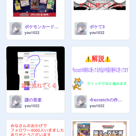
ポケモンカードクリムゾンヘイズ開封神回w
ボケて3
you1022
you1022
謎の音楽
今scratchの作品が悪用されることについて解説します
you1022
you1022