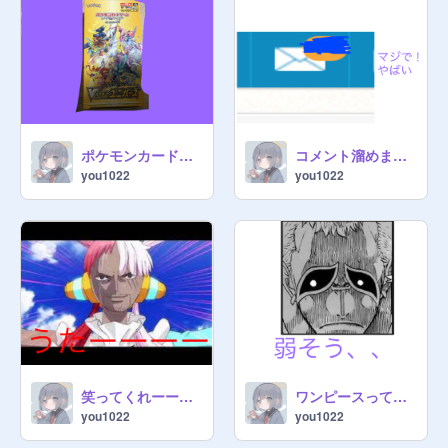
ポケモンカード開封します
コメント溜めました
you1022
you1022
笑ってくれーーーーー
ワンピースって面白いよ
you1022
you1022