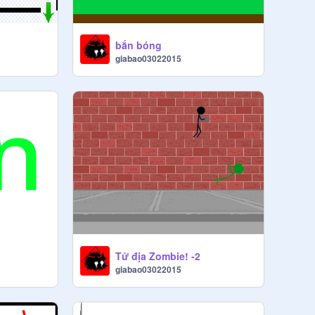
bắn bóng
giabao03022015
Tử địa Zombie! -2
giabao03022015