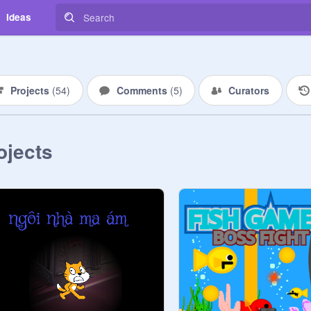
Ideas
Projects
(
54
)
Comments
(
5
)
Curators
ojects