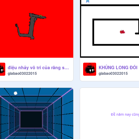
điệu nhảy vô tri của răng súng
KHỦNG LONG ĐÓI 
giabao03022015
giabao03022015