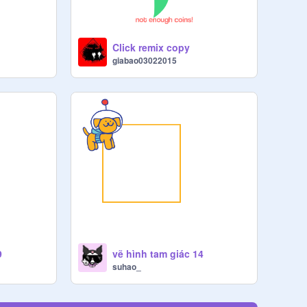
Click remix copy
giabao03022015
9
vẽ hình tam giác 14
suhao_