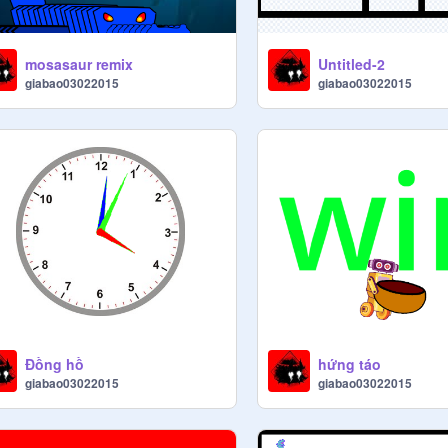
mosasaur remix
Untitled-2
giabao03022015
giabao03022015
Đồng hồ
hứng táo
giabao03022015
giabao03022015