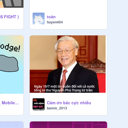
SS FIGHT )
toán
huyen404
Cảm ơn bác cực nhiều
Rock dodge! v1.1 _ Mobile friendly _ #all #games #trending
bamm_2013