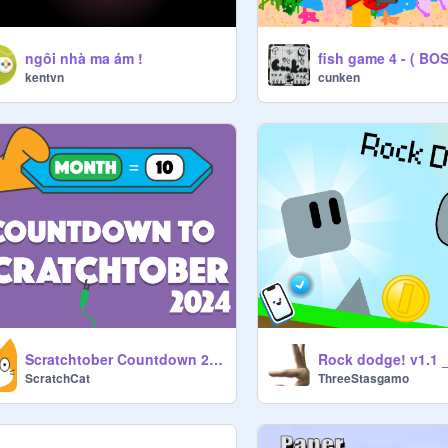
ngôi nhà ma ám !
fish game 4 - ( BO
kentvn
cunken
Scratchtober Countdown 2024
ScratchCat
ThreeStasgamo