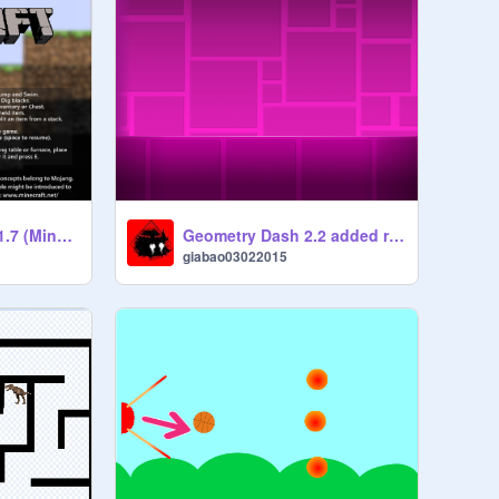
Paper Minecraft v11.7 (Minecraft 2D) remix remix remix
Geometry Dash 2.2 added remix remix
giabao03022015