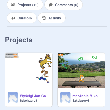
Projects
(
12
)
Comments
(
0
)
Curators
Activity
Projects
Wyścigi Jan Gabryszewski
mnożenie Mikołaj Koczar
Szkolazory8
Szkolazory8