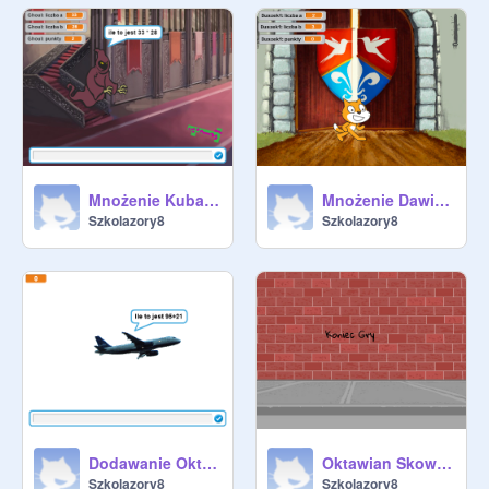
Mnożenie Kuba Michałowski
Mnożenie Dawid Pałecki
Szkolazory8
Szkolazory8
Dodawanie Oktawian Skowron
Oktawian Skowron
Szkolazory8
Szkolazory8