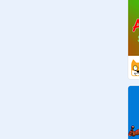
yardımcı: 
@
Godzilla_Yt_
KURAL:

1 burda ahlaksız şeyler yasaktır

2 protesto yapanı ilk uyarılız haya 
devam ederse atılır

3 kötü projeler burada yasaktır

4 kötü hakkaret edici yorumlar 
yasaktır yaparsa ya çıkar ama 
herkez böyle yaparsa yorumlar 
kapanır

5 biri gruptan atılcağında mesajla 
sorurması gerekkir
