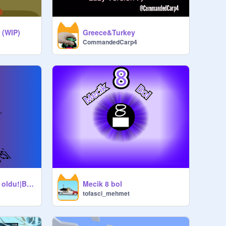
 (WIP)
Greece&Turkey
CommandedCarp4
BloXy evcil hayvan oldu!|BloXy'nin Hikayesi
Mecik 8 bol
tofasci_mehmet