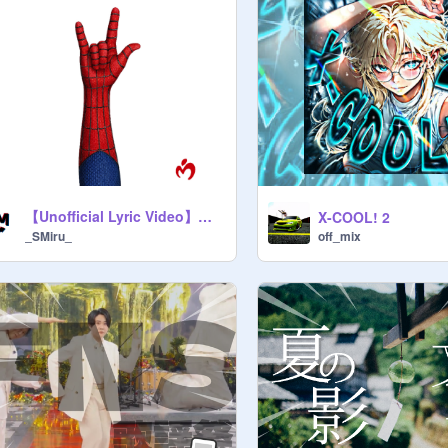
【Unofficial Lyric Video】【Part-5】 Brand New - Mrs. GREEN APPLE | #_SMiru_ #BrandNew #MrsGREENAPPLE
X-COOL! 2
off_mix
_SMiru_