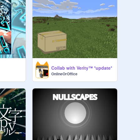
Collab with Verity™ *update*
OnlineOrOffice