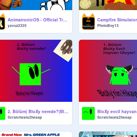
AnimatronicOS - Official Trailer
Campfire Simulator
yavuz2325
PhotoBoy13
2. Bölüm| BloXy nerede?|BloXy'nin Hikayesi
Scratcheats2hesap
Scratcheats2hesap