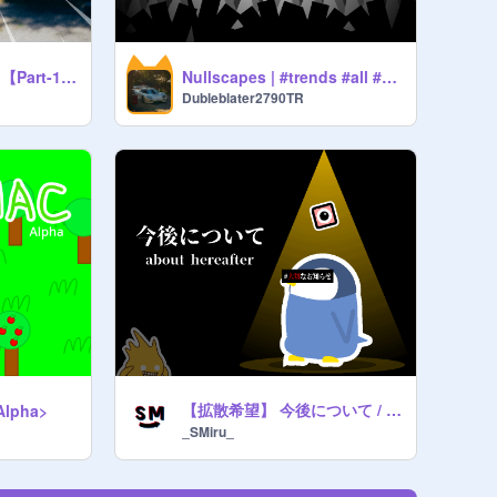
【文字pvリレー#0】【Part-1】 夏の影 - Mrs. GREEN APPLE | #_SMiru_ #MrsGREENAPPLE #MGA
Nullscapes | #trends #all #platformer #games
Dubleblater2790TR
【拡散希望】 今後について / about hereafter
Alpha>
_SMiru_