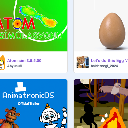
Atom sim 3.5.5.00
Let's do this Egg 
Abyusufi
baldernegi_2024