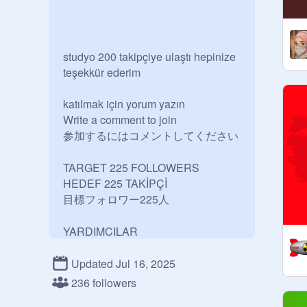
studyo 200 takipçiye ulaştı hepinize 
teşekkür ederim

katılmak için yorum yazın

Write a comment to join

参加するにはコメントしてください

TARGET 225 FOLLOWERS

HEDEF 225 TAKİPÇİ

目標フォロワー225人

YARDIMCILAR

studyo ev sahibi: 
@
muratumut16
Updated Jul 16, 2025
236 followers
başyardımcı: 
@
asafeymen