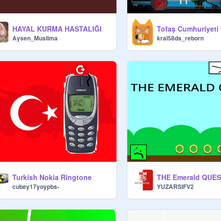
HAYAL KURMA HASTALIĞI
Tofaş Cumhuriyeti
Aysen_Muslima
kral58ds_reborn
Turkish Nokia Ringtone
THE Emerald QUE
cubey17yoypbs-
YUZARSIFV2