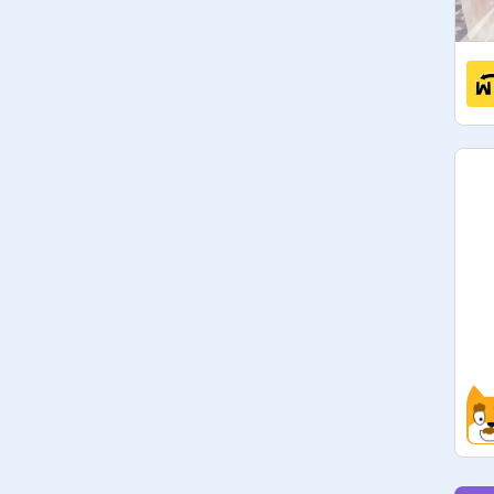
300 takipçi : X

400 takipçi : X

500 takipçi : X

750 takipçi : X

1000+ takipçi : X

_________________________

20 proje : ✔

40 proje : ✔

60 proje : ✔

80 proje : ✔

100+ proje : ✔

__________________________

5 yorum: ✔

10 yorum: ✔

20 yorum: ✔ 

35 yorum: ✔

50 yorum: ✔ 
