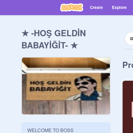
Create
Explore
★ -HOŞ GELDİN
BABAYİĞİT- ★
Pr
WELCOME TO BOSS
