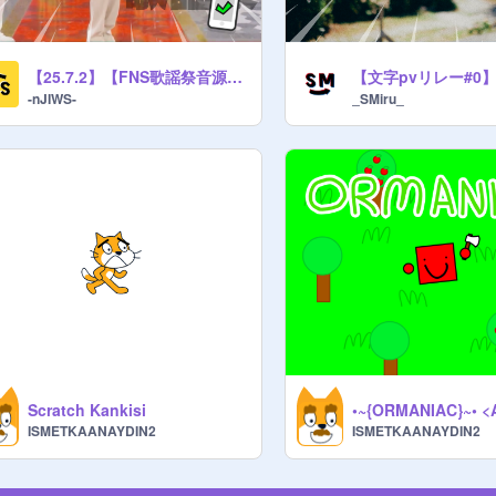
【25.7.2】【FNS歌謡祭音源】 Mrs. GREEN APPLE「breakfast クスシキ Soranji」 #all #music
-nJIWS-
_SMiru_
Scratch Kankisi
•~{ORMANIAC}~• <
ISMETKAANAYDIN2
ISMETKAANAYDIN2