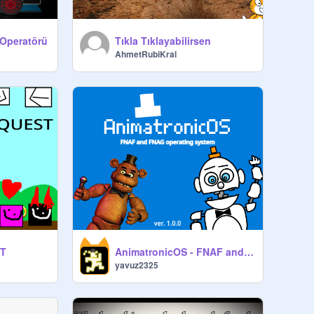
 Operatörü
Tıkla Tıklayabilirsen
AhmetRubiKral
ST
AnimatronicOS - FNAF and FNAG Operating System
yavuz2325