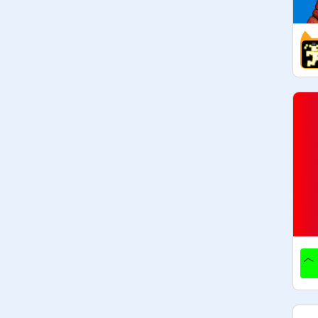
6birini yönetici yapılcağında yorumla

sorurması gerekir    

7 yöneticiler studyoyu takip etmek 
zorunda !!!!!

LÜTFEN  TAKİP EDİN

KATILMAK İÇİN MESAJ YAZIN

hedefler

-----------------------------

1 takipçi : ✔

3 takipçi : ✔
