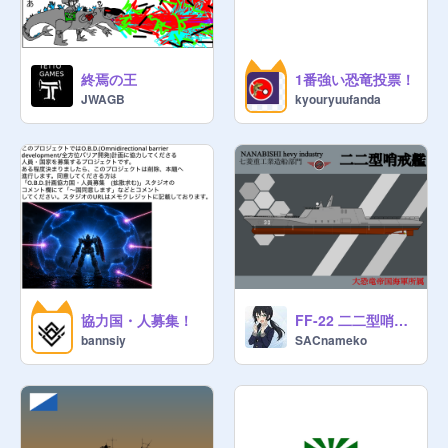
恐竜・古生物帝国

ジュラシック連邦

ミニテッド連邦

終焉の王
1番強い恐竜投票！
ギュレル共和国

JWAGB
kyouryuufanda
大カレイ超帝国

ドイツ第五帝国

恐竜主義大帝国

大お寿司連邦

ゴジラ共和国

環太平洋帝国

古代平和島(帝国軍駐屯)

刃菜菜帝国

G-ルナ連邦

協力国・人募集！
FF-22 二二型哨戒艦 第三十号艦/第三十九号艦
サメ共和国

bannsiy
SACnameko
ロシア帝国

恐竜教皇国

鳴龍連合国

オルタス国

竹畜帝国
