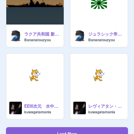
最強鳥国

白亜連邦

メタル国

wkjd国

月帝国

ラクア共和国 新型戦艦(詳細未公開)
ジュラシック帝国 海軍再編計画
Bananatouzyou
Bananatouzyou
　　　　　特殊同盟国

カービィ王国

～～～～同盟国関係者～～～～～～

竹畜帝国大統領
@
takenoko4
ドイツ第五帝国総統秘書官
@
skyi3
大お寿司連邦天皇
@
TASUNOSUKE
最強鳥国元首
@
sukuratteky
　　　　　友好国・組織

聖竜王国

EEIII次元 水中潜行型サイボーグ・ブラックマンバ 設計仕様
レヴィアタン・キャリアー
kuwagatamania
kuwagatamania
フレディア共和国

DP社

社長
@
TARUBOSAURUSU
Load More