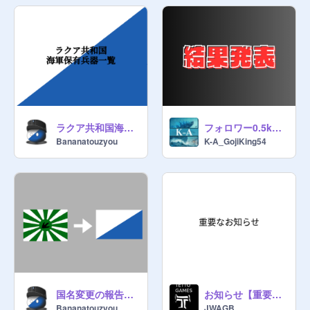
業のテーマパークがある。

各地に植民地及び属国もある。

祝日

4月11日:建国記念日

12月7日:皇帝誕生日

4月17日:恐竜の日

5月10日地質の日

4月21日:戦勝記念日

ラクア共和国海軍(LN) 保有兵器一覧
フォロワー0.5k企画【結果発表】
10月15日:化石の日

Bananatouzyou
K-A_GojiKing54
人口:6900万人

国教:恐竜教

国獣:ﾕﾀﾗﾌﾟﾄﾙ･ｵｽﾄﾛﾒｲｿﾙﾑ
https://scratch.mit.edu/projects/11
07449123
下まで見てくれるよなぁ！

This is the ,Great Dinosaur Empire 
one of the "virtual nations" of 
Japanese Scratch culture.

国名変更の報告＆スタジオ変更
お知らせ【重要・確認必須】
地図
Bananatouzyou
JWAGB