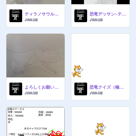
ジャーなら即追放、キュレーターな
ら1回目は警告、2回目は追放とす
ティラノサウルス類 完結編
恐竜デッサン~ティラノサウルス類編~
JWAGB
JWAGB
https://scratch.mit.edu/projects/12
03789193
政治体制については↑

〜〜〜〜〜〜同盟国〜〜〜〜〜〜〜

アストロ＝ジャガーノート二重連邦

極東ファクセンブルク共和国

大ゲルマンコンビニ共産帝国

ベンガル社会主義共和国

よろしくお願いします
恐竜クイズ（極ムズ）
ヴォルディア＝煌嵐帝国

JWAGB
JWAGB
ファロンタリア連邦国

大ドラゴニア浮遊帝国

クラル・トリック帝国

デイノニコ人民共和国

サムスク民主共和国

ヴァルツフルグ帝国
