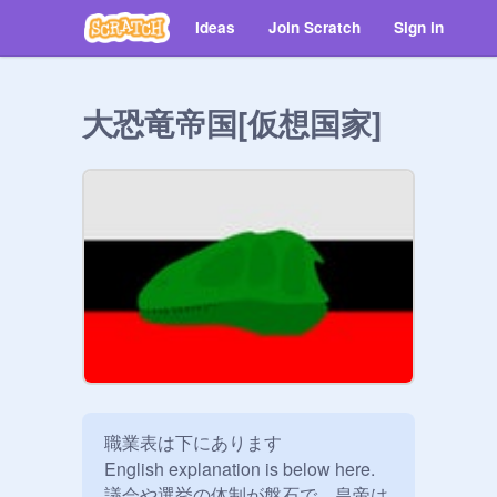
Ideas
Join Scratch
Sign in
大恐竜帝国[仮想国家]
職業表は下にあります

English explanation is below here.

議会や選挙の体制が盤石で、皇帝は