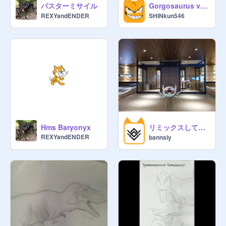
パスターミサイル
Gorgosaurus vector 2026 ゴルゴサウルス
従二位以上はスタジオマネージャー
REXYandENDER
SHINkun546
になれる

マネージャーへの昇格は皇帝のみが
行える

荒らし禁止

・具体的には根拠、許可のないキ
ュ　レーター、マネージャー削除、
荒らしコメント、その他迷惑と判断
されるもの

作品は反政府的なものでなければ基
リミックスして参加！ ホテルグランビュー高崎
Hms Baryonyx
本的にどのようなものでも入れて良
REXYandENDER
bannsiy
い

非ハイブリットの古生物を兵器利用
してはならない

徴兵期間は20歳から25歳までの間
に、

最大2年とする

これら憲法違反をした場合、マネー