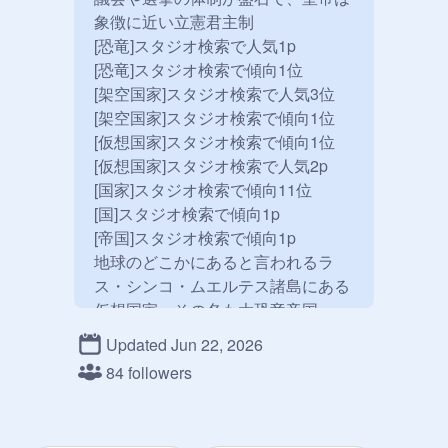
象徴に近い立憲君主制

[恐竜]スタジオ検索で人気1p

[恐竜]スタジオ検索で傾向1位

[架空国家]スタジオ検索で人気3位

[架空国家]スタジオ検索で傾向1位

[仮想国家]スタジオ検索で傾向1位

[仮想国家]スタジオ検索で人気2p

[国家]スタジオ検索で傾向11位

[国]スタジオ検索で傾向1p

[帝国]スタジオ検索で傾向1p

地球のどこかにあると言われるラ
ス・シンコ・ムエルテス諸島にある
仮想国家、その名も大恐竜帝国。

世界で初めて古生物の復元に成功し
Updated Jun 22, 2026
た国家、ジュラシック合衆国が戦乱
84 followers
で滅びた跡地にあり、放棄されてい
た施設などを積極的に利用した重工
業やバイオテクノロジー産業が盛