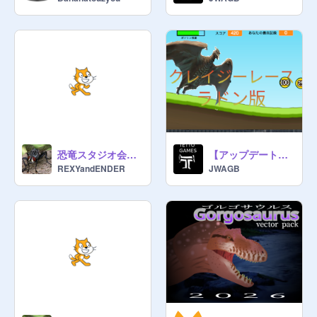
https://scratch.mit.edu/projects/98
1604599
　　　　　　　国歌
https://scratch.mit.edu/projects/10
40647341
→→→→→→お願い←←←←←←←

スタジオフォローをお願いし申す

できれば皇帝も…

ーーーーーー憲法ーーーーーーーー

恐竜スタジオ会社苦情処理部門
【アップデート！】モバイル対応！Rodan road Ver.0.9
国家の主権は国民と皇帝に分割され
REXYandENDER
JWAGB
るものとする。

大総統は民意から選出されし国民の
代表である。

軍は皇帝又は大総統が指揮を取り、
全権及び責任は皇帝に帰する。

戦争するかは憲法に則り議会を通し
て民意で決めるものとする

古生物や兵器を政府の許可なしに輸
出してはならない
