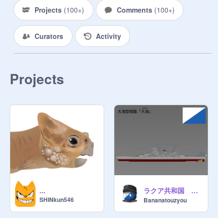
ん。他にも旧合衆国時代には発見、
Projects
(
100+
)
Comments
(
100+
)
利用されなかった新資源の発見と利
用や古生物関連の観光資源の増加に
Curators
Activity
よる観光業に関係した産業が栄えて
いる。

最強鳥国と同君連合を組んでいる。

通貨はディノスで、

Projects
1ディノス1円。

国家予算は4170兆ディノスほど

本土はイスラ・マタンセロス、イス
ラ・ムエルタ、イスラ・タカニョ、
イスラ・ペナ、イスラ・ソルナ、イ
スラ・ヌブラルの6つの島で構成さ
れており、

マタンセロスには軍事基地、

ソルナ、タカニョ、ムエルタには街
などが広がっており、ペナ島は小さ
ラクア共和国 戦艦 大海
...
SHINkun546
Bananatouzyou
い為全体が国の中心である帝都パン
ゲアシティ、ヌブラル島には国営企