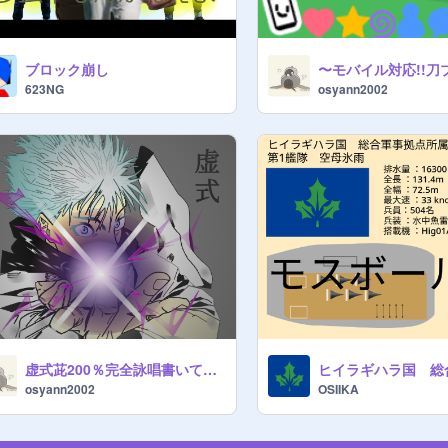
ブロック崩し
623NG
osyann2002
虚式茈200％完全詠唱書いてみた
ヒイラギハラ国 総
osyann2002
OSIIKA