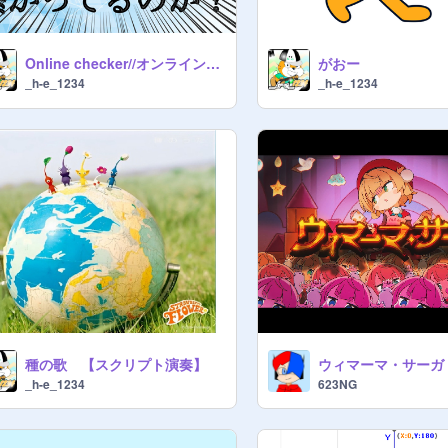
Online checker//オンラインチェッカー
がおー
_h-e_1234
_h-e_1234
種の歌 【スクリプト演奏】
ウィマーマ・サーガ
_h-e_1234
623NG