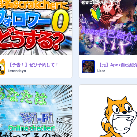
【予告！】ぜひ予約して！
ketondayo
i-kor