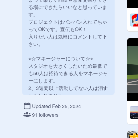
る場にできたらいいなと思っていま
す。

プロジェクトはバンバン入れてちゃ
ってOKです。宣伝もOK！

入りたい人は気軽にコメントして下
さい。

⭐︎☆マネージャーについて☆⭐︎

スタジオを大きくしたいため最低で
も50人は招待できる人をマネージャ
ーにします。

2、3週間以上活動してない人は消す
かもしれません。

Updated Feb 25, 2024
⭐︎☆禁止事項☆⭐︎

91 followers
荒らし、キュレーターの勝手な削
除、レスバは禁止です。

特に荒らしは速攻蹴ります。