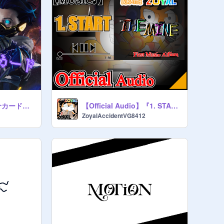
【元】Apex自己紹介カード【リミックスしてお使いください！】
【Official Audio】『1. START - THE MINE』
ZoyalAccidentVG8412