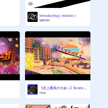
Introducing ( motion )
opticist
【史上最高の大会へ】Scratch Summer Festival再試行！！【拡散求む】
i-kor