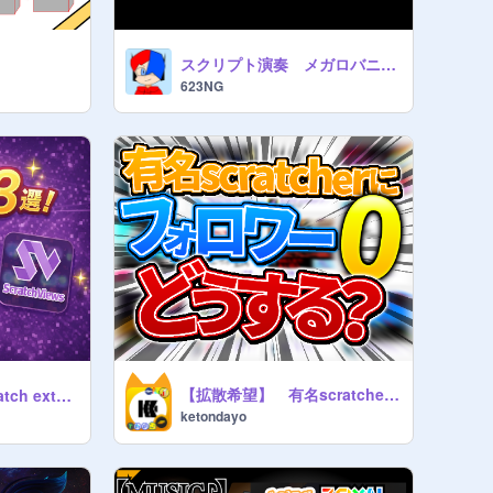
スクリプト演奏 メガロバニア最初だけ
623NG
【拡散希望】 有名scratcherにフォロワー0人になっていたらどうするか聞いてみた！
3 selections of scratch external sites!
ketondayo