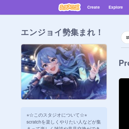
Create
Explore
エンジョイ勢集まれ！
Pr
⭐︎☆このスタジオについて☆⭐︎

scratchを楽しくやりたい人などが集
まって楽しく雑談や意見交換ができ