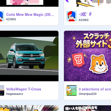
--҈̞͚̩̟̞͎͈͖̄͊͢͠4̶̡̰̩̜̊͋͠8̴̡͖̫̱̮̖͇̃̿̂͝ ✌️
Cutie Mew Mew Magic (DELTARUNE Chapter 5)
623NG
623NG
VolksWagen T-Cross
hagaaaaaro
Omanjuu220