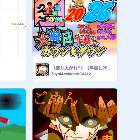
《盛り上がれ!!》【年越し2025】2026年大晦日カウントダウン #コメ欄 #2026 #3K企画祭 #THE MINE
ZoyalAccidentVG8412