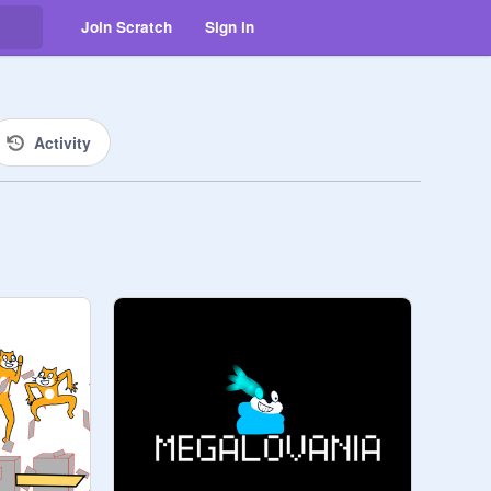
Join Scratch
Sign in
Activity