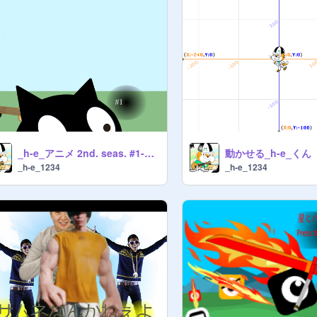
_h-e_アニメ 2nd. seas. #1-始まり-
動かせる_h-e_くん
_h-e_1234
_h-e_1234