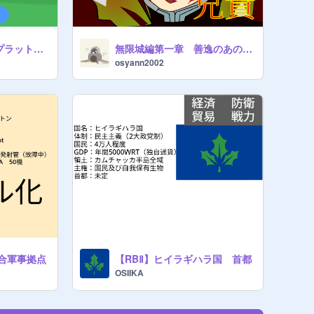
〜モバイル対応!!刀プラットフォーマ〜 チート
無限城編第一章 善逸のあの名シーン作ってみた
osyann2002
合軍事拠点
【RBⅡ】ヒイラギハラ国 首都
OSIIKA