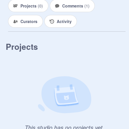
小乖乖-葵芫

Projects
(
0
)
Comments
(
1
)
甜心-雨诗

对貼-梦缠 

Curators
Activity
姐妹-雪莹

*独爱

Projects
小嬌妻-悸辞

专属-芷莹

小棉袄-夢瑤

*次爱

死护-祁烨

小公主-涥沫

小女孩-依

小醋包-希玥
This studio has no projects yet.