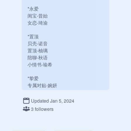
*永爱

闺宝-昔始

女恋-琦渝

*置顶

贝壳-诺音

置顶-柚璃

陪聊-秋语

小情书-瑜希

*挚爱

专属对贴-婉妍

限定独宠-然予

专属小笨蛋.依云

Updated Jan 5, 2024
四人友誼-云秋昔

3 followers
*偏爱

爱妃-千屿
