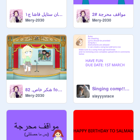
مواقف محرجة #2
سلسلة شخصيات كونان ستايل قاشا ج١
Mery-2030
Mery-2030
Singing comp!!!♥️✨❤️‍✨
شكر خاص, 82 followers❤❤❤
Mery-2030
slayyystace