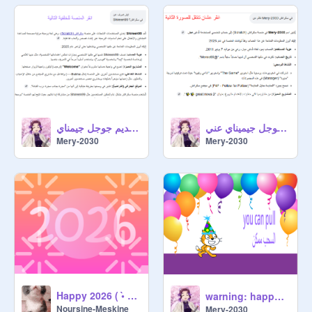
فعالية ✨ معلومات عن ثعلبة الثلج تقديم جوجل جيمناي
كلام جوجل جيميناي عني :)
Mery-2030
Mery-2030
Happy 2026 ( •̀ ω •́ )✧
warning: happy new year 2026
Noursine-Meskine
Mery-2030