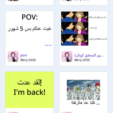
كلما خالتك تشوفك (ميم المحقق كونان)
pov
Mery-2030
Mery-2030