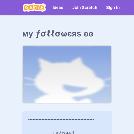
Ideas
Join Scratch
Sign in
му ƒσℓℓσωєяѕ ʚɞ
--------------------------------------------

                     ωєℓ¢σмє! 
