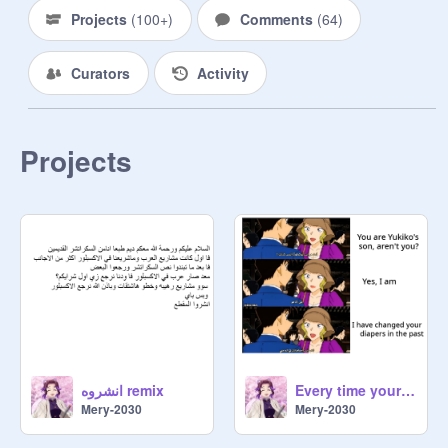
ιƒ уσυ ƒσℓℓσω 
Projects
(
100+
)
Comments
(
64
)
@вυввℓєgυмяυѕн28910 αη∂ нανє 
ησт вєєη α∂∂є∂ тσ тнιѕ ѕтυ∂ισ, 
Curators
Activity
ρℓєαѕє ¢σммєηт ση тнєιя ρяσƒιℓє. 
(*ˊᗜˋ*)ᵗᑋᵃᐢᵏ ᵞᵒᵘ 

--------------------------------------------
Projects
انشروه remix
Every time your aunt sees you (Detective Conan meme)
Mery-2030
Mery-2030