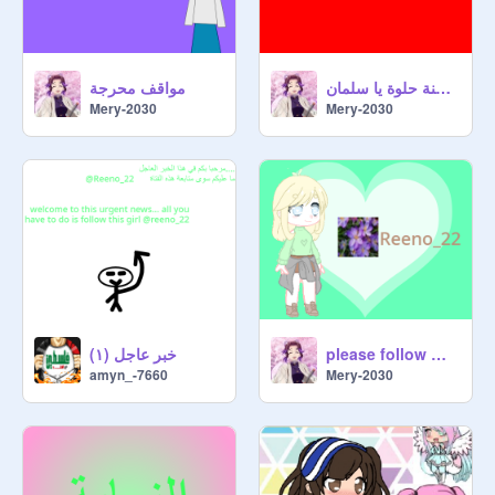
سنة حلوة يا سلمان ???❤
مواقف محرجة
Mery-2030
Mery-2030
خبر عاجل (١)
please follow @Reeno-22
amyn_-7660
Mery-2030