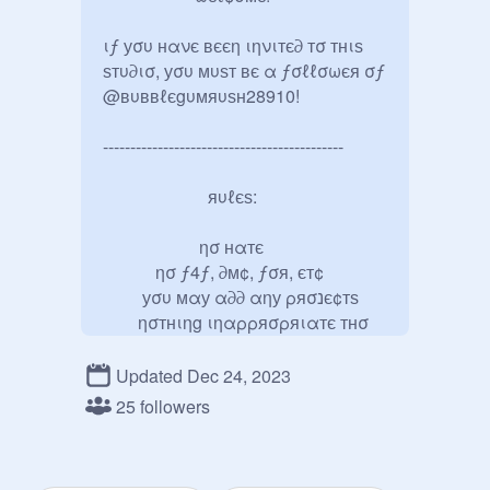
ιƒ уσυ нανє вєєη ιηνιтє∂ тσ тнιѕ 
ѕтυ∂ισ, уσυ мυѕт вє α ƒσℓℓσωєя σƒ 
@вυввℓєgυмяυѕн28910! 

--------------------------------------------

                        яυℓєѕ: 

                      ησ нαтє 

            ησ ƒ4ƒ, ∂м¢, ƒσя, єт¢                    

         уσυ мαу α∂∂ αηу ρяσנє¢тѕ  

        ησтнιηg ιηαρρяσρяιαтє тнσ 

                ησ α∂νєятιѕιηg 

       σηℓу α∂∂ уσυя σωη ρяσנє¢тѕ

Updated Dec 24, 2023
25 followers
--------------------------------------------

ρℓєαѕє ∂σ ησт αѕк тσ вє мαηαgєя! 
