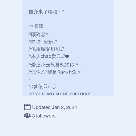
-

自介來了嘻嘻.ᐟ.ᐟ

✏️嗨依.

//顾玲念//

//简称_凉粉.//

//优质腦呢贝贝.//

//本人chao爱云.//❤️

//爱上小云只要5.20秒.//

//记住.ᐟ.ᐟ我是你的小念.//

-

の梦依云/. ◡̈

ᴏʀ ʏᴏᴜ ᴄᴀɴ ᴄᴀʟʟ ᴍᴇ ᴄʜᴏᴄᴏʟᴀᴛᴇ.

“我的缺點就是不是你的人.”☎️

Updated Jan 2, 2024
❏云云是你的baby.⏳

3 followers
-

云是念的➿

念是云的⤴️
