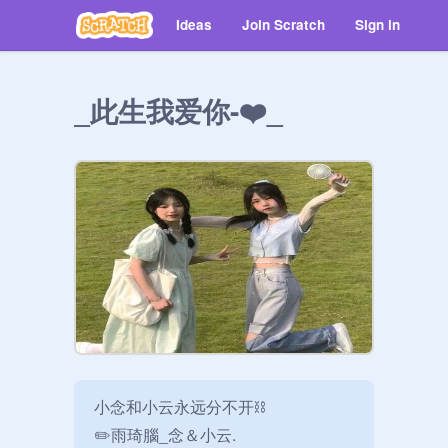
Ideas
Join Scratch
Sign in
_此生我爱你-❤️_
小念和小云永远分不开⛓️

✏️雨琦腦_念＆小云.
