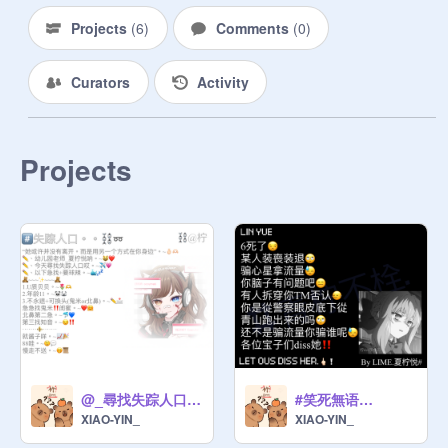
抢也抢不走的❕

Projects
(
6
)
Comments
(
0
)
云和念⛓️

是鬼米✔️

Curators
Activity
不是姐妹❌

不是说散就散的‼️

宝宝啊 我们13月14日在一起好吗.❔

Projects
//.小手一牵 咱俩最甜.❤️\\

我们的记念日.2023.11.23.
@_尋找失踪人口…
#笑死無语…
XIAO-YIN_
XIAO-YIN_