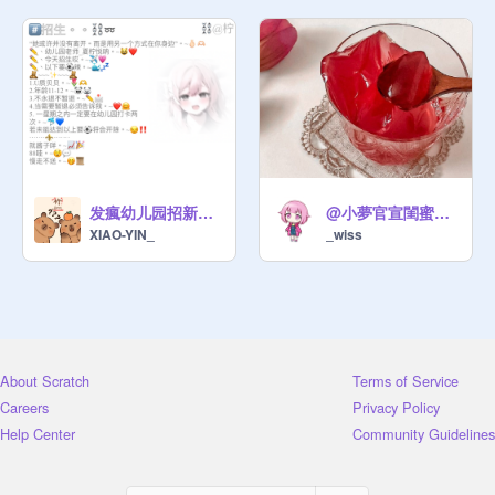
发瘋幼儿园招新生、
@小夢官宣閨蜜吶. ♡̷̷
XIAO-YIN_
_wiss
About Scratch
Terms of Service
Careers
Privacy Policy
Help Center
Community Guidelines