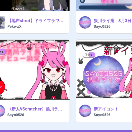
【地声shrot】ドライフラワー coverぺけ
Peke-xX
Sayo0526
〈新人VScratcher〉狼川ライ兎ティザーPV！デビュー決定！
新アイコン！
Sayo0526
Sayo0526