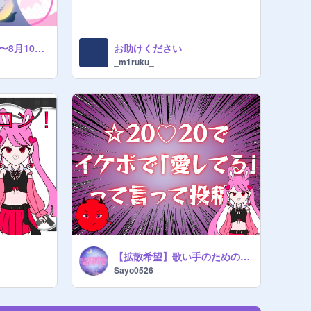
狼川ライ兎 8月3日〜8月10日までの予定！
お助けください
_m1ruku_
【拡散希望】歌い手のための超鬼畜ルーレット!! remix
Sayo0526