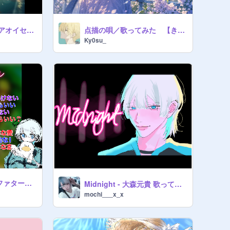
【カップル歌みた】アオイセカイ/ミセカイ
点描の唄／歌ってみた 【きょすけ】
Ky0su_
☀【歌ったよん✌】ファタール / GEMN covered by れみぁ＆みさきち
Midnight ‐ 大森元貴 歌ってみた【天ヶ瀬みさ】
mochi___x_x