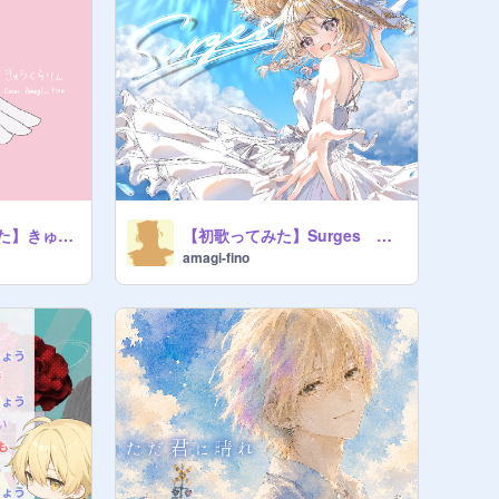
【ショート歌ってみた】きゅうくらりん cover Amagi_fino(天城フィノ)
【初歌ってみた】Surges cover Amagi_fino(天城フィノ)
amagi-fino