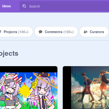
Ideas
Projects
(
100+
)
Comments
(
100+
)
Curators
ojects