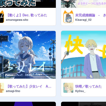
【動くよ】Dec. 歌ってみた
amanogawa-sito
Kisaragi_02
【歌ってみた】少女レイ Amagi_fino
amagi-fino
Ky0su_