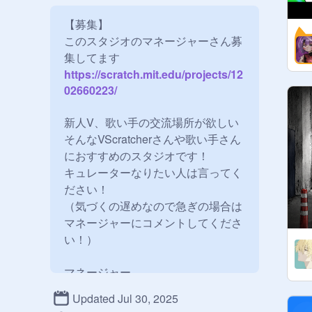
【募集】

このスタジオのマネージャーさん募
集してます
https://scratch.mit.edu/projects/12
02660223/
新人V、歌い手の交流場所が欲しい

そんなVScratcherさんや歌い手さん
におすすめのスタジオです！

キュレーターなりたい人は言ってく
ださい！

（気づくの遅めなので急ぎの場合は
マネージャーにコメントしてくださ
い！）

@
rara__sub
Updated Jul 30, 2025
@
Rimuna_amame