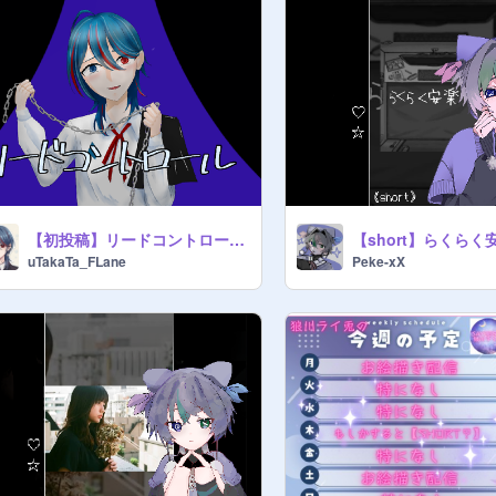
【初投稿】リードコントロール/cover.Flane
uTakaTa_FLane
Peke-xX