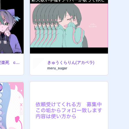
【short】らくらく安楽死 coverぺけ
きゅうくらりん(アカペラ)
meru_sugar