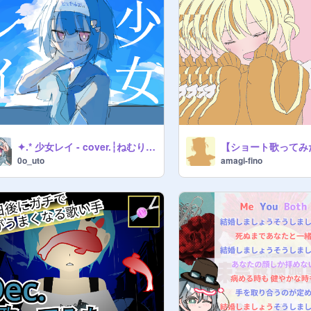
✦.* 少女レイ - cover.┆ねむりうと〖歌みた〗
0o_uto
amagi-fino