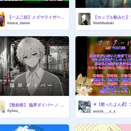
【一人二役】メズマライザー／稲目きさら
kisara_iname
Hoshihubuki
【歌紡祭】 臨界ダイバー ／ 歌ってみた - きょすけ
Ky0su_
mochi___x_x