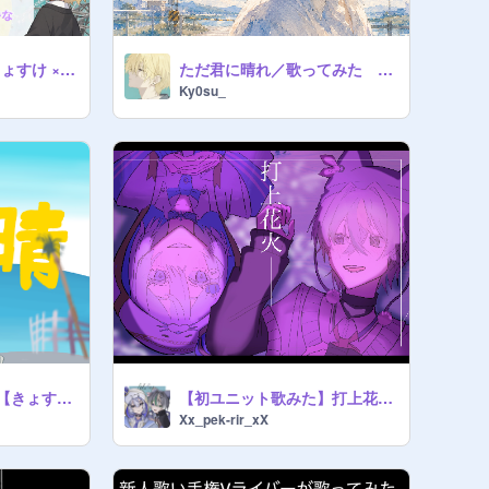
未完成婚姻論 - きょすけ × 如月らを。cover
ただ君に晴れ／歌ってみた 【きょすけ】
Ky0su_
快晴／歌ってみた 【きょすけ】
【初ユニット歌みた】打上花火 coverぺけりる。
Xx_pek-rir_xX