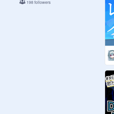
198 followers
一応所有者→
@
karikaripilz