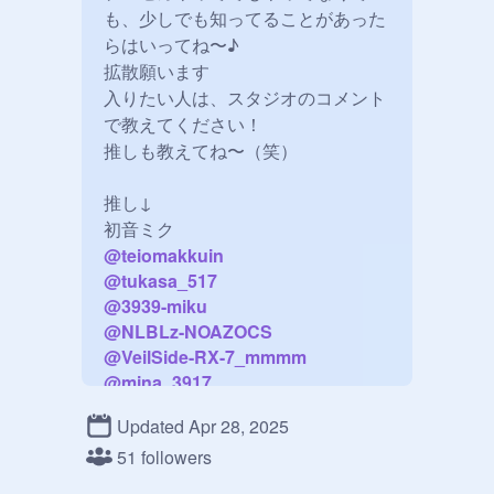
も、少しでも知ってることがあった
らはいってね〜♪

拡散願います

入りたい人は、スタジオのコメント
で教えてください！

推しも教えてね〜（笑）

推し↓

@
teiomakkuin
@
tukasa_517
@
3939-miku
@
NLBLz-NOAZOCS
@
VeilSide-RX-7_mmmm
@
mina_3917
@

Updated Apr 28, 2025
51 followers
巡音ルカ

＠
