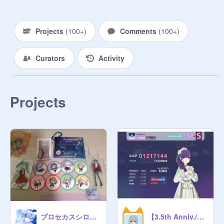
鏡音リン

＠

Projects
(
100+
)
Comments
(
100+
)
Curators
Activity
@
SEVEN7primo
@

Projects
MEIKO

@

@
yoshidakotaro
@
SiROYA1227
@

@
rimeroi
@
Karahururingo2634
プロセカスシローコラボ行ってきた！
【3.5th Anniv./プロセカ】Sympathy [APPEND 29] ALL PERFECT