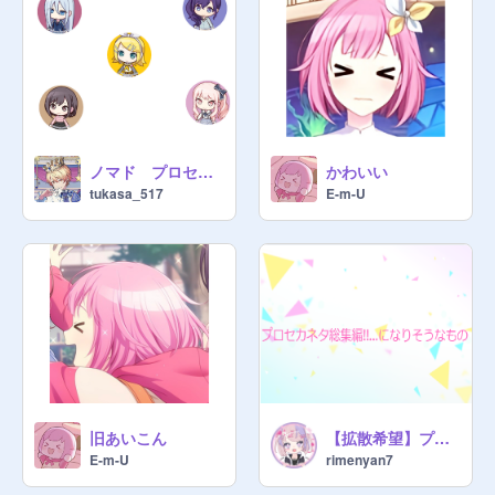
@
AO_1818
@
susi_72-o
@
teiomakkuin
@
keiradesu
ノマド プロセカ 作業用BGM
かわいい
tukasa_517
E-m-U
@
tukasa_517
@
Rua_11
@
UxALT-NOAZOCS
@
onpu56
@

@
Hika_73
旧あいこん
【拡散希望】プロセカネタ総集編になる予定のもの
@
touhu--
E-m-U
rimenyan7
@
nyanko5882