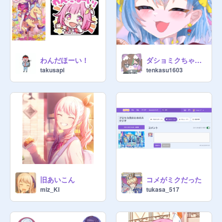
@
E-m-U
@
s_e-Ka
@
tukasa_birthday
@
n_e-n_e
@
s-z-k
@
miz_KI
わんだほーい！
ダショミクちゃん！
@
tenkasu1603
takusapi
tenkasu1603
@
A-H-Organization
@
tyemma
@
yosibana-na
@

@
haruuuup
@
mibukaneko
@
takusapi
旧あいこん
コメがミクだった
@
goziraaaaaaaaaaaaa
miz_KI
tukasa_517
@
yosibana-na
@
