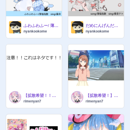
@

@
tukasa_517
ふわふわふー/ 薄塩指数 song/裏命 【Vocaloid】
だめにんげんだ！/ 薄塩指数 from/重音テト
@
ichika16
nyankookome
nyankookome
@
yuzuKi-1
@
shizukulovescats
@
goziraaaaaaaaaaaaa
@
tukasa_517
@
tsuki-akalI
@
twincl-yozoRa
【拡散希望！！】プロセカ イラストでひとこと!!パート1
【拡散希望！】みのりと話そう！
@
Syrk_NP
rimenyan7
rimenyan7
@
douti_ditective
@
Conan-douti
@
akito-517
@
SiROYA1227