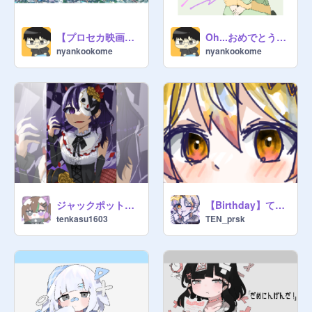
【プロセカ映画化】壊れたセカイと歌えないミク【2025/1/17公開予定】
Oh...おめでとう！HAPPYBIRTHDAY！！ 草薙寧々 2次創作イラスト プロセカ
@
ni--o
nyankookome
nyankookome
@
Ni--o_school
@
yuzuKo-0
@
hanakoro25
@
suminyan919
@

@
yuzuKa-2
@
miton16
ジャックポットザッドガール
【Birthday】てんつかハピバ！
@
Ravu_tomato
tenkasu1603
TEN_prsk
@
Karahururingo2634
@

@
yuzuKyun-3
@
Yumeusagi_Rei