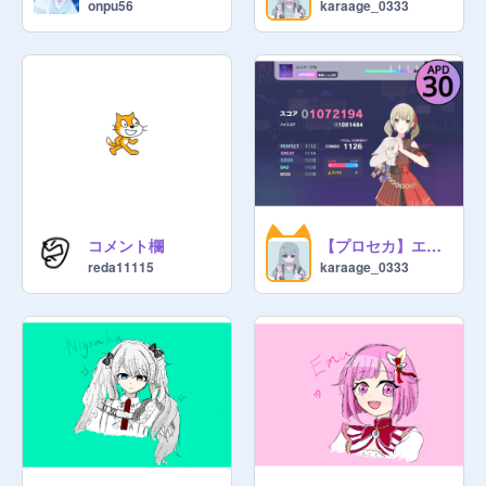
onpu56
karaage_0333
@

天馬咲希

@
Yumeusagi_Rei
@

@
-akiho-
@
tukasa_517
コメント欄
【プロセカ】エンパープル [APD Lv.30] Full Combo-
@
GOD_Ayumin
reda11115
karaage_0333
@
AO_1818
@
sigure_nono
@
susi_72-o
@
reda11115
@
