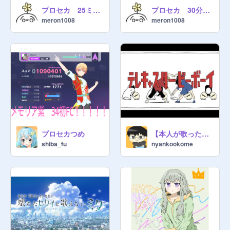
プロセカ 25ミク描いてみた！
プロセカ 30分でえむちゃん描いてみた
meron1008
meron1008
@
minoriisbestgirlpjsk
@
ichika16
@
yotti-0718
@
kiiroiningen
@

@
kanure_mojamoja
プロセカつめ
【本人が歌った】テレキャスタービーボーイ/すりぃ【音源】
@

shiba_fu
nyankookome
@
meron1008
@
meron1008-school
@
tukasa_517
@
miton16
@
