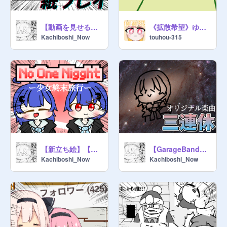
【動画を見せる方法】紙プレイ()
《拡散希望》ゆっくり茶番#5 あの新キャラについて
Kachiboshi_Now
touhou-315
【新立ち絵】【PV】No One Night
【GarageBand】三連休
Kachiboshi_Now
Kachiboshi_Now