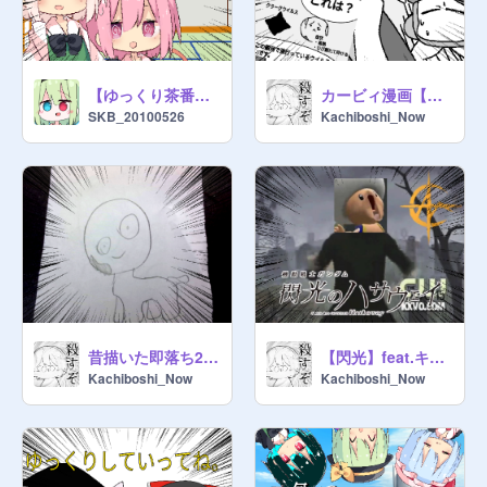
【ゆっくり茶番】どんだけ待たせるんだ!!
カービィ漫画【未知の病】
SKB_20100526
Kachiboshi_Now
昔描いた即落ち2コマが最高w
【閃光】feat.キノピオ
Kachiboshi_Now
Kachiboshi_Now