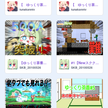
【 ゆっくり茶番 】 スイカ割りだ！！！！
【 ゆっくり茶番 】 寿司屋でコラボ！？
tunakanntv
tunakanntv
【ゆっくり茶番】フォロワー500人突破!!
#1【Newスククラ実況】難しいんだが!!?
SKB_20100526
SKB_20100526