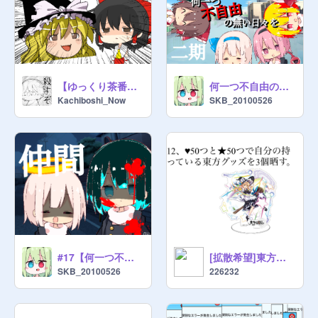
【ゆっくり茶番】誰だお前は!!?
何一つ不自由の無い日々を 二期タイトル
Kachiboshi_Now
SKB_20100526
#17【何一つ不自由の無い日々を】「仲間」
[拡散希望]東方版鬼畜ルーレット remix
SKB_20100526
226232