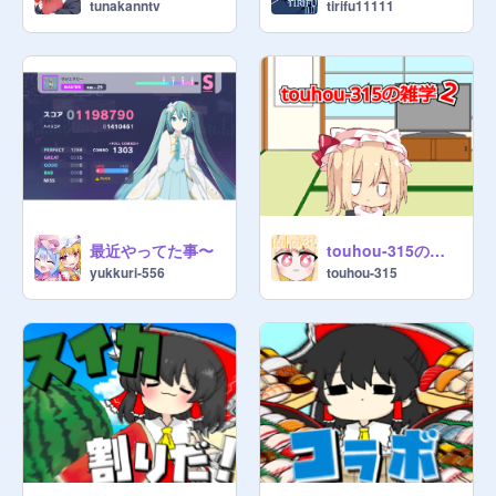
tunakanntv
tirifu11111
最近やってた事〜
touhou-315の雑学2
yukkuri-556
touhou-315