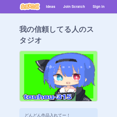
Ideas
Join Scratch
Sign in
我の信頼してる人のス
タジオ
どんどん作品入れてー！
