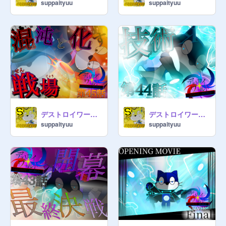
suppaityuu
suppaityuu
デストロイワールド第45話「混沌と化する戦場」
デストロイワールド第44話「技術」
suppaityuu
suppaityuu