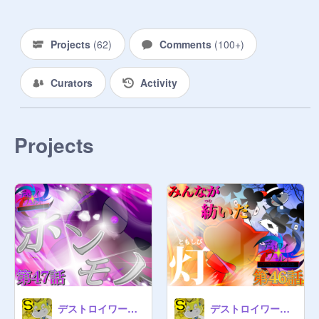
Projects
(
62
)
Comments
(
100+
)
Curators
Activity
Projects
デストロイワールド第47話「ホンモノ」
デストロイワールド第46話「みんなが紡いだ灯」