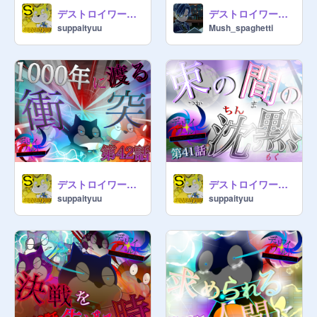
デストロイワールド第43話「開幕最終決戦」
デストロイワールド 最終章OP「And revive the merody」
suppaityuu
Mush_spaghetti
デストロイワールド第42話「1000年に渡る衝突」
デストロイワールド第41話「束の間の沈黙」
suppaityuu
suppaityuu