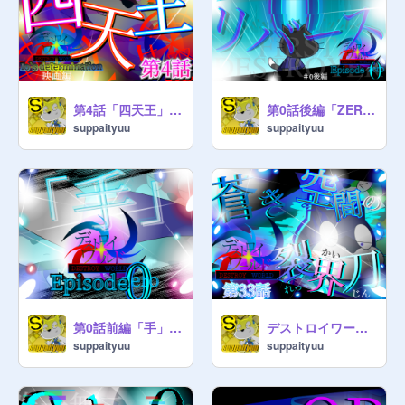
第4話「四天王」デストロイワールド io's determination
第0話後編「ZEROリバース」 デストロイワールド-Episode0-
suppaityuu
suppaityuu
第0話前編「手」 デストロイワールド-Episode0-
デストロイワールド第33話「蒼き空間の裂界刃」
suppaityuu
suppaityuu