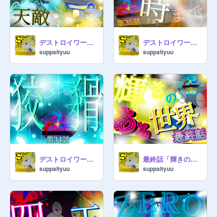
デストロイワールド第36話「天敵」
デストロイワールド第35話「次出会う時まで」
suppaityuu
suppaityuu
デストロイワールド第34話「狡猾」
最終話「輝きのある世界」デストロイワールド io's determination
suppaityuu
suppaityuu