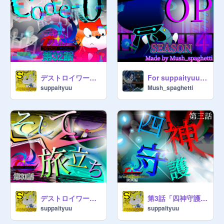
デストロイワールド第32話「code-0」
For suppaityuu様 デストロイワールド 4章OP「レーゾンデートル」
suppaityuu
Mush_spaghetti
デストロイワールド第31話「そして旅立ち」
第3話「四神守護」デストロイワールド io's determination
suppaityuu
suppaityuu