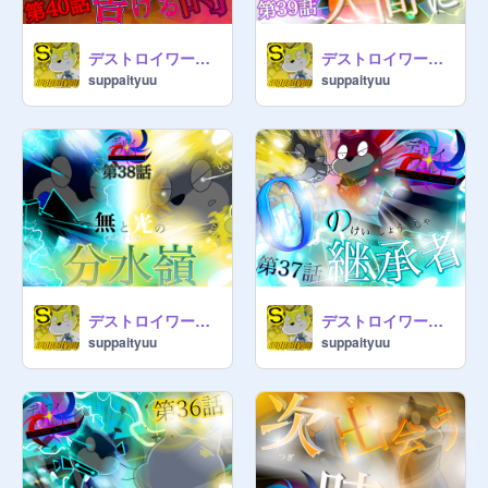
デストロイワールド第40話「決戦を告げる時」※再共有
デストロイワールド第39話「求められる人間に」
suppaityuu
suppaityuu
デストロイワールド第38話「無と光の分水嶺」
デストロイワールド第37話「0の継承者」
suppaityuu
suppaityuu