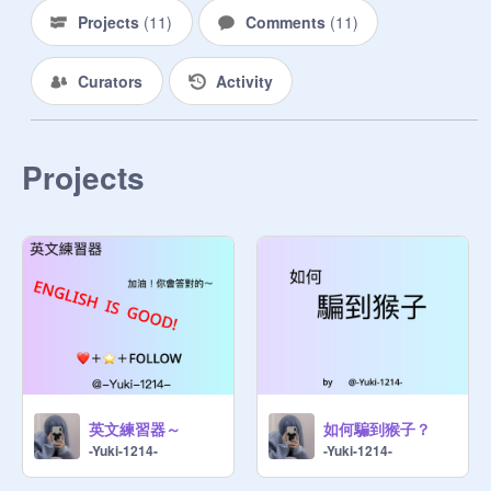
Projects
(
11
)
Comments
(
11
)
Curators
Activity
Projects
英文練習器～
如何騙到猴子？
-Yuki-1214-
-Yuki-1214-