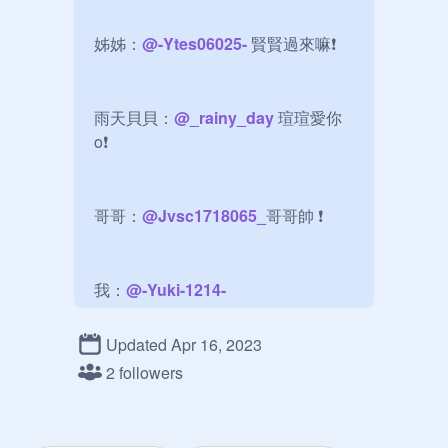
姊姊：
@
-Ytes06025-
 賢賢過來嘛❗️

雨天貝貝：
@
_rainy_day
 瑄瑄愛你
o❗️

哥哥：
@
Jvsc1718065_
哥哥帥 ❗️

我：
@
-Yuki-1214-
（
@
gtes107013
）  

        洛妍你幹啥❓
Updated Apr 16, 2023
2 followers