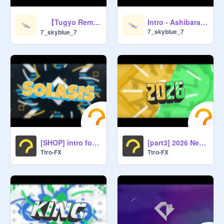
【Tugyo Remake】Intro - Xmas
Intro - Ashibara_Art
7_skyblue_7
7_skyblue_7
[SHOP] intro for Solasis
[part3] 2026 Newyear Intro MultiStyle
Ttro-FX
Ttro-FX