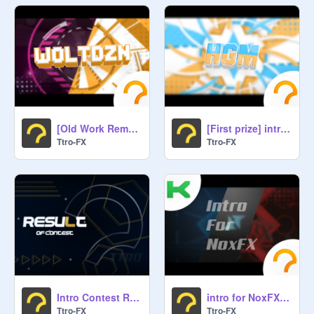
[Old Work Remake] intro for wolther
[First prize] intro for -HgmDZN
Ttro-FX
Ttro-FX
Intro Contest Result
intro for NoxFX w/-KiwiFX-
Ttro-FX
Ttro-FX