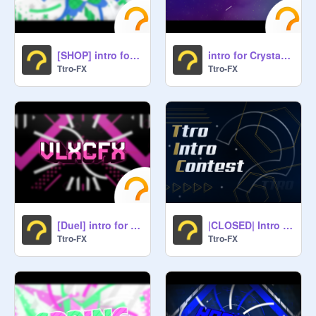
[SHOP] intro for king121213
intro for Crystal-25
Ttro-FX
Ttro-FX
[Duel] intro for _Vlxcer
|CLOSED| Intro Contest
Ttro-FX
Ttro-FX