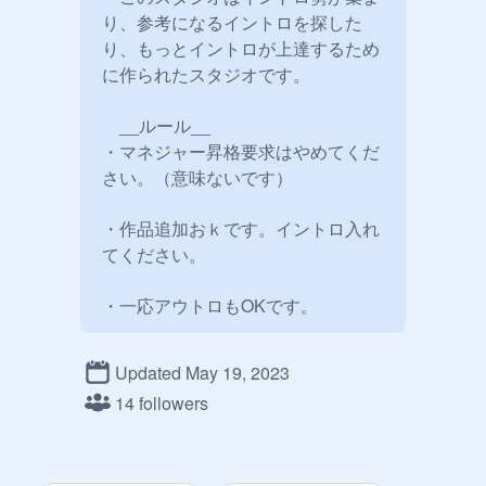
り、参考になるイントロを探した
り、もっとイントロが上達するため
に作られたスタジオです。

　__ルール__

・マネジャー昇格要求はやめてくだ 
さい。（意味ないです）

・作品追加おｋです。イントロ入れ
てください。

・一応アウトロもOKです。

Updated May 19, 2023
・宣伝もイントロ関係ならOKで
14 followers
す。

・招待要求してくれたら招待しま
す。
