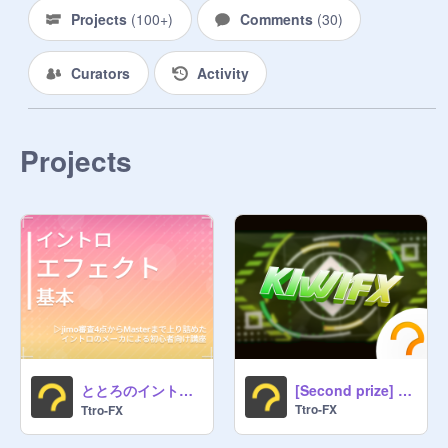
Projects
(
100+
)
Comments
(
30
)
・コメントでのいじめや、報告乱
用、荒らしなどはやめてください。

Curators
Activity
____________________________
_

Projects
スタジオフォローお願いします。

(
@
Morry_FX
も)

みんなでイントロ勢を増やして、イ
ントロがもっと有名になるといいで
す。
ととろのイントロ講座 エフェクト編 # イントロ講座
[Second prize] intro for -KiwiFX-
Ttro-FX
Ttro-FX