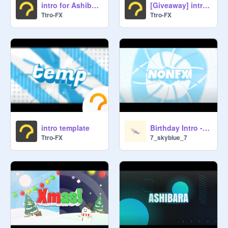
intro for Ashibara_Art
[Giveaway] intro for Q_okoko_E
Ttro-FX
Ttro-FX
intro template
Birthday Intro - NonFX
Ttro-FX
7_skyblue_7