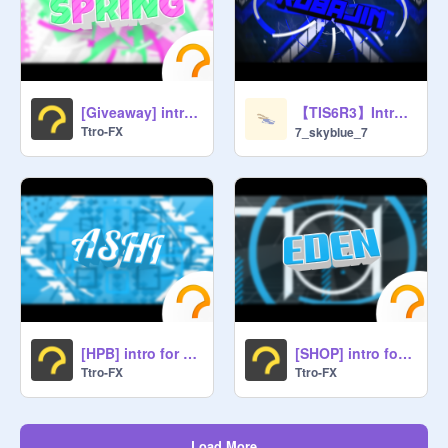
【TIS6R3】Intro - kobajin
[Giveaway] intro for SpringFX
Ttro-FX
7_skyblue_7
[HPB] intro for Ashibara_art
[SHOP] intro for -EdenArtz-
Ttro-FX
Ttro-FX
Load More