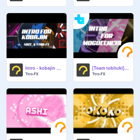
Intro - kobajin w/Ttro-FX remix
[Team tobituki] intro for mogocchi39 w/tobi5389
Ttro-FX
Ttro-FX