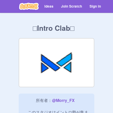
Ideas
Join Scratch
Sign in
□Intro Clab□
　　　所有者：
@
Morry_FX
　このスタジオはイントロ勢が集ま