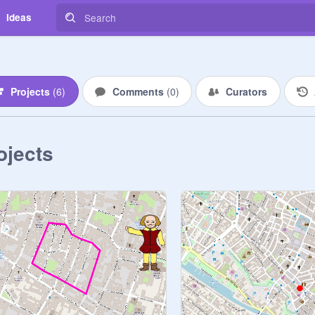
Ideas
Projects
(
6
)
Comments
(
0
)
Curators
ojects