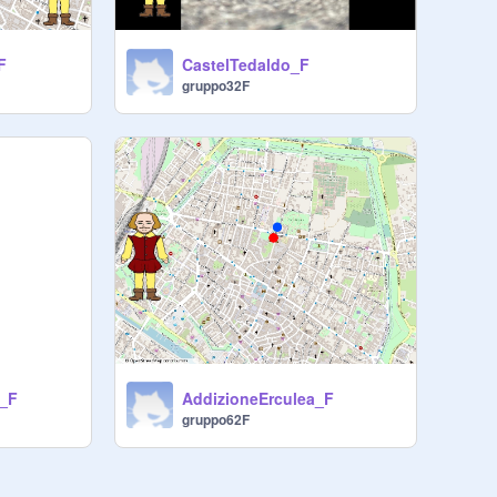
F
CastelTedaldo_F
gruppo32F
e_F
AddizioneErculea_F
gruppo62F