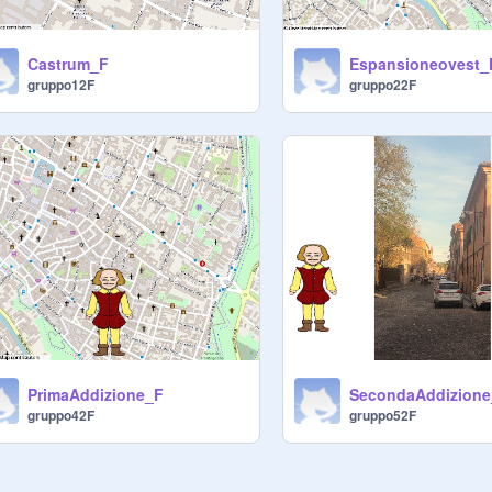
Castrum_F
Espansioneovest_
gruppo12F
gruppo22F
PrimaAddizione_F
SecondaAddizion
gruppo42F
gruppo52F