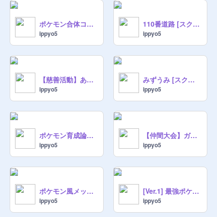
ポケモン合体コンテスト！【マッドサイエンティスト】
110番道路 [スクリプト演奏]
ippyo5
ippyo5
【慈善活動】あなたのチームをさらに勝てるようにするアドバイスを【ポケモンチャンピオンズ】
みずうみ [スクリプト演奏]
ippyo5
ippyo5
ポケモン育成論シート【チャンピオンズ】
【仲間大会】ガチパルデア杯2【ポケモンSV】
ippyo5
ippyo5
ポケモン風メッセージウィンドウ
[Ver.1] 最強ポケモンしりとりロボット(ガチ)
ippyo5
ippyo5