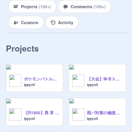
Projects
す

(
100+
)
Comments
(
100+
)
ポケモンSVやっている人やポケモ
Curators
Activity
ンが好きな人、どんどん招待＆作品
入れてね！

Projects
マネージャーの方はポケモン好きな
人どんどん招待してね！
ポケモンバトルチームシート【チャンピオンズ】
【大会】M-Bスタートダッシュ杯【チャンピオンズ】
ippyo5
ippyo5
【R1900】異 常 気 象 バ シ ャ ー モ【チャンピオンズ】
雨パ対策の極意【ポケモンチャンピオンズ】
ippyo5
ippyo5