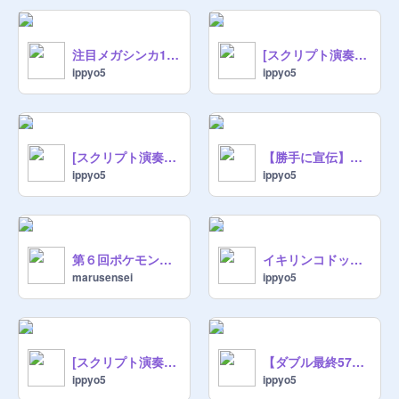
注目メガシンカ10体解説！【ポケモン】
[スクリプト演奏] DPじてんしゃ
ippyo5
ippyo5
[スクリプト演奏] 戦闘！チャンピオンアイリス
【勝手に宣伝】第６回ポケモン大会開催！！【運営頑張れ】
ippyo5
ippyo5
第６回ポケモン大会開催！！
イキリンコドット絵 描いてみた
marusensei
ippyo5
[スクリプト演奏] 戦闘！アクロマ
【ダブル最終570位】イキリンコのいきる道【構築紹介】
ippyo5
ippyo5