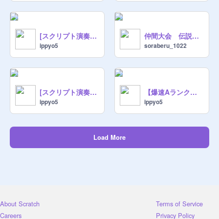
[スクリプト演奏] 戦闘！ゼロラボ
仲間大会 伝説キッズ杯 ☆拡散希望☆
ippyo5
soraberu_1022
[スクリプト演奏] 戦闘！ユカリ
【爆速Aランク】全ての人を笑顔にする【Z-A構築紹介】
ippyo5
ippyo5
Load More
About Scratch
Terms of Service
Careers
Privacy Policy