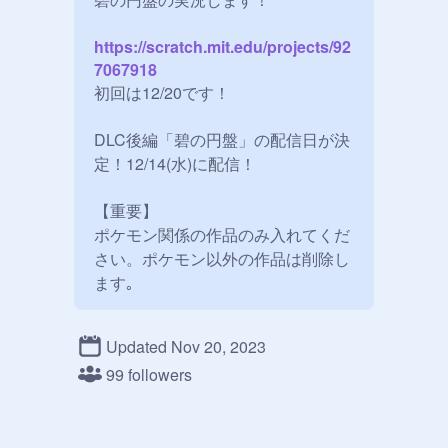
https://scratch.mit.edu/projects/92
7067918
初回は12/20です！

DLC後編「碧の円盤」の配信日が決
定！12/14(水)に配信！

【重要】

ポケモン関係の作品のみ入れてくだ
さい。ポケモン以外の作品は削除し
ます｡

ポケモンSVのスタジオです！

Updated Nov 20, 2023
99 followers
ポケモンSVじゃなくてもポケモン
関係の作品はどんどん入れてね！

先着40名様までマネージャーにしま