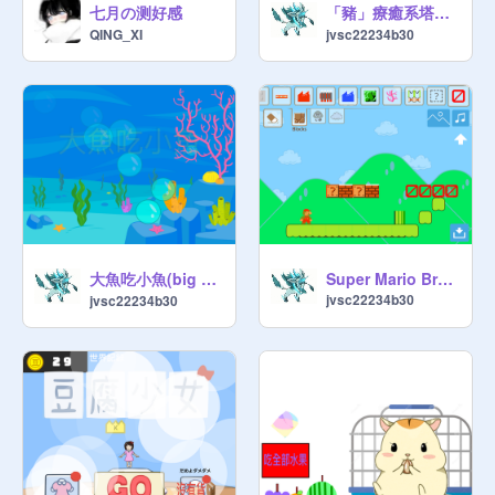
七月の测好感
「豬」療癒系塔防遊戲！
QING_XI
jvsc22234b30
大魚吃小魚(big fish eat small fish)
Super Mario Bros games
jvsc22234b30
jvsc22234b30