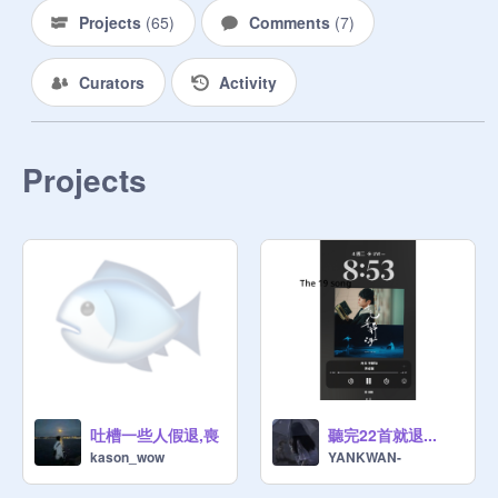
Projects
(
65
)
Comments
(
7
)
Curators
Activity
Projects
吐槽一些人假退,喪
聽完22首就退...
kason_wow
YANKWAN-