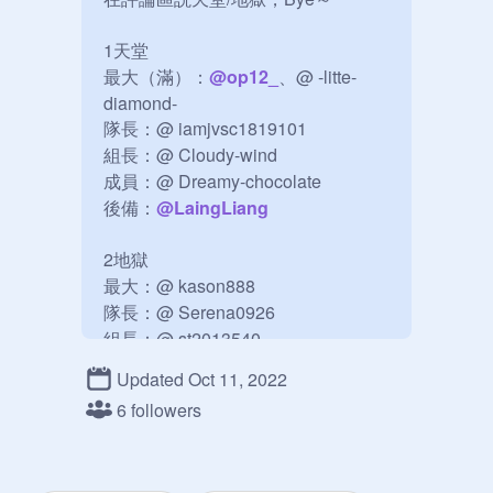
1天堂

最大（滿）：
@
op12_
、@ -litte-
diamond-

隊長：@ iamjvsc1819101

組長：@ Cloudy-wind

成員：@ Dreamy-chocolate

後備：
@
LaingLiang
2地獄

最大：@ kason888

隊長：@ Serena0926

組長：@ st2013540

成員：@ tigercat1029384756

Updated Oct 11, 2022
後備：@

6 followers
我最愛係在最大/隊長