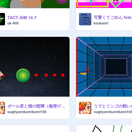
TACT-AIM 16.7
uk-400
koukami
ボール君と猫の喧嘩（無理ゲー）
うでとリンゴの戦いva
sugityannkamikami106
sugityannkamikami10