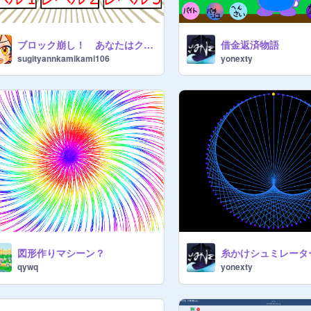
ブロック崩し！ あなたはクリアできますか？
借金返済物語
sugityannkamikami106
yonexty
図形作りマシーン？
糸かけシュミレーター 
qywq
yonexty