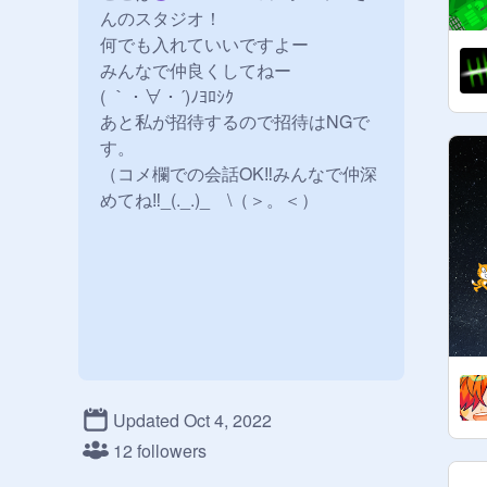
んのスタジオ！

何でも入れていいですよー

みんなで仲良くしてねー

( ｀・∀・´)ﾉﾖﾛｼｸ

あと私が招待するので招待はNGで
す。

（コメ欄での会話OK‼みんなで仲深
めてね‼_(._.)_　\（＞。＜）
Updated Oct 4, 2022
12 followers