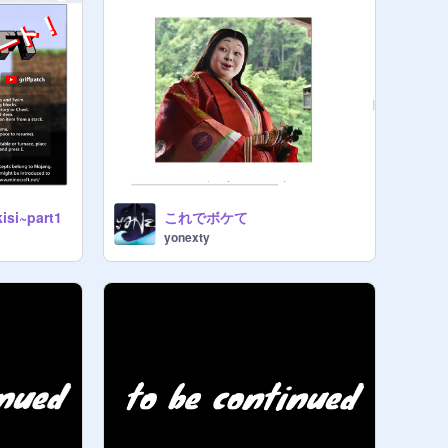
i~part1
これでボケて
yonexty