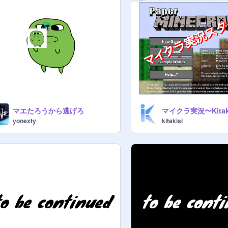
マエたろうから逃げろ
マイクラ実況〜Kitakis
yonexty
kitakisi