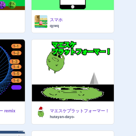
スマホ
qywq
remix
マエスケプラットフォーマー！
hutayan-dayo-