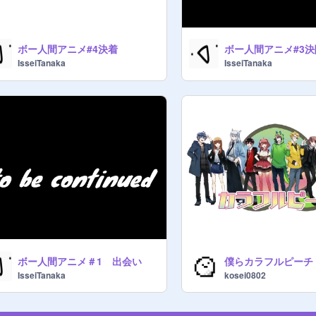
ボー人間アニメ#4決着
ボー人間アニメ#3決
IsseiTanaka
IsseiTanaka
ボー人間アニメ＃1 出会い
僕らカラフルピーチ
IsseiTanaka
kosei0802