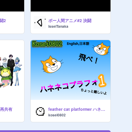
闘2
ボー人間アニメ#2 決闘
IsseiTanaka
 再共有
feather cat platformer ハネネコプラットフォーマー flappycat
kosei0802