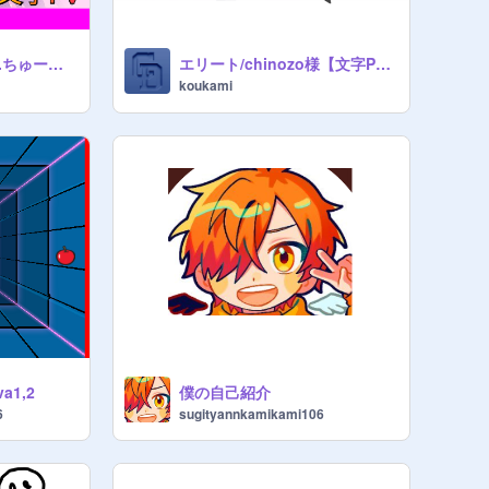
可愛くてごめん feat.ちゅーたん《文字PV》一番歌詞
エリート/chinozo様【文字PV】
koukami
1,2
僕の自己紹介
6
sugityannkamikami106