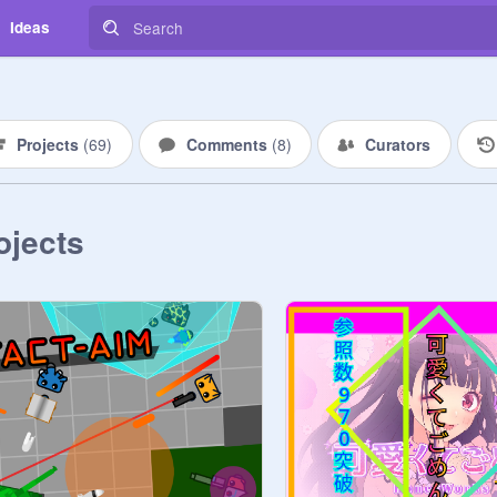
Ideas
Projects
(
69
)
Comments
(
8
)
Curators
ojects