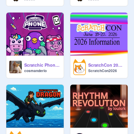
Scratchic Phone [Safe version]
ScratchCon 2026 Information
cosmanderio
ScratchCon2026