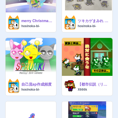
merry Christmas beedrill ! クリスマスイラスト (デジタル)
ツキカゲまみれ (アナログ)
hosinoka-bi-
hosinoka-bi-
自己流sp作成頻度
【都市伝説（リメイク版）】ニセモノ家族
hosinoka-bi-
X666k