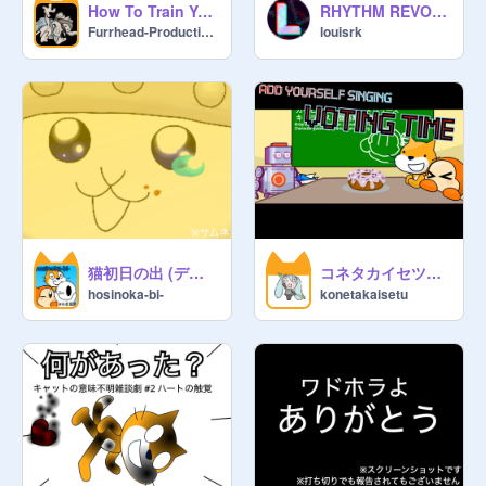
How To Train Your Dragon: Riders of Berk!
RHYTHM REVOLUTION
Furrhead-Productions
louisrk
猫初日の出 (デジタル)
コネタカイセツAYS Voting time
hosinoka-bi-
konetakaisetu