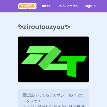
Ideas
Join Scratch
Sign in
✨ziroutouzyou✨
最近流行ってるアカウント名(？)の
スタジオ！

スタジオ傾向1pに行きたいけど無理