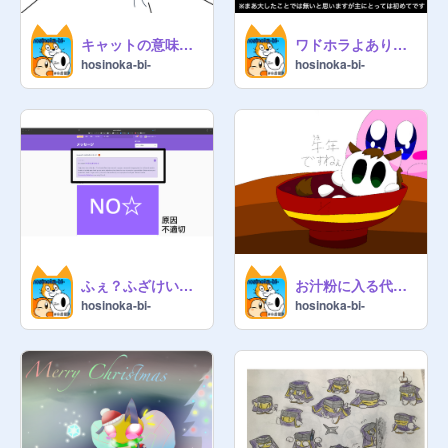
キャットの意味不明雑談劇 #2 ハートの触覚
ワドホラよありがとう
hosinoka-bi-
hosinoka-bi-
ふぇ？ふざけいm((((((((
お汁粉に入る代理 正月イラスト (デジタル)
hosinoka-bi-
hosinoka-bi-