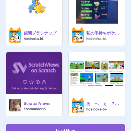
歯間ブラシナップ
私の手持ちポケモン集 (バイオレット)
hosinoka-bi-
hosinoka-bi-
あ へ ぇ ？ ？ ？
ScratchViews
cosmanderio
hosinoka-bi-
Load More