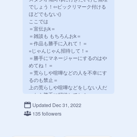
でしょう！⇦ビックリマーク付ける
ほどでもない()

ここでは

＝宣伝おk＝

＝雑談も もちろんおk＝

＝作品も勝手に入れて！＝

=じゃんじゃん招待して！=

＝勝手にマネージャーにするのはや
めてね！＝

＝荒らしや喧嘩などの人を不幸にす
るのも禁止＝

上の荒らしや喧嘩などをしない人だ
ったら勝手に招待してね！

個人情報は教えない(察して)

Updated Dec 31, 2022
まぁこれくらいかな

135 followers
@
ziroutouzyou