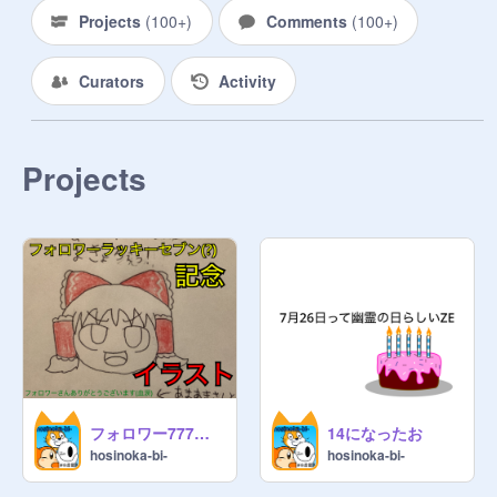
@
ziroutouzyou2
Projects
(
100+
)
Comments
(
100+
)
@
zirotyann
Curators
@
ziroutouzyou_anime
Activity
@
ziroutouzyou_intro
これらのフォローよろしく！
Projects
フォロワー777人記念 自己流れいみゅの塗り方(?) (アナログ)
14になったお
hosinoka-bi-
hosinoka-bi-