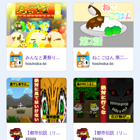
みんなと夏祭り！ (デジタル)
ねこごはん 第二話 昼食
hosinoka-bi-
hosinoka-bi-
【都市伝説（リメイク版）】くねくね
【都市伝説（リメイク版）】ヤマノケ
X666k
X666k