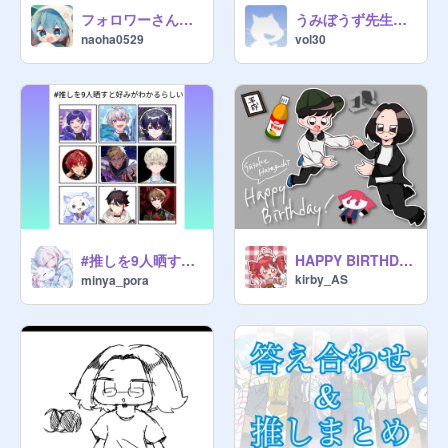
フォロワーさんの推しが描きたい！
うみぼうず先生をこの世に広めよう
naoha0529
vol30
#推しを9人晒すと好みがわかるらしい remix
HAPPY BIRTHDAY♭
kirby_AS
minya_pora