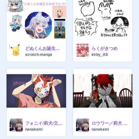
どぬくんお誕生日おめでとう!
らくがきつめ
scratch-manga
kirby_AS
フォニイ/莉犬/立体音響
ロウワー／莉犬 立体音響
nanakami
nanakami