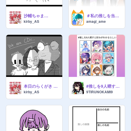
沙輔ちゃま…
＃私の推しを当ててみな 答え合わせ
kirby_AS
amagi_ame
本日のらくがき #10
#推しを9人晒すと好みがわかるらしい remix
kirby_AS
9TIRUNOKAMI9