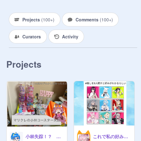
そして学校や、宿題などで疲れたら
このスタジオの推したちを見てエネ
Projects
(
100+
)
Comments
(
100+
)
ルギーチャージしよう！

同担拒否の方もどうぞ〜！

Curators
Activity
でも喧嘩はしないように！

推しに関することなら何でもどう
Projects
ぞ！

荒らしとかの迷惑行為はダメです！

推しに関係ないプロジェクトを見つ
けたら削除します。

小林失踪！？ グッズ集
これで私の好みがわかるのか！？