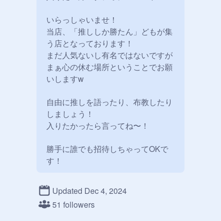
いらっしゃいませ！

当店、「推ししか勝たん」どもが集
う店となっております！

まだ人気ないし有名ではないですが

まぁ心の休む場所ということでお願
いしますw

自由に推しを語ったり、布教したり
しましょう！

入りたかったら言ってね〜！

勝手に誰でも招待しちゃってOKで
す！

アニメでも、ドラマでも、ジャニー
Updated Dec 4, 2024
ズだろうが、Vtuber、歌い手であろ
51 followers
うが、韓国アイドルであろうが、何
だろうが語り尽くそう！
