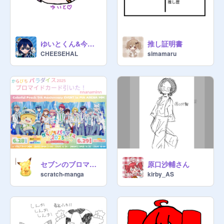
ゆいとくん&今日の一言
推し証明書
CHEESEHAL
simamaru
セブンのブロマイド引いた！
原口沙輔さん
scratch-manga
kirby_AS