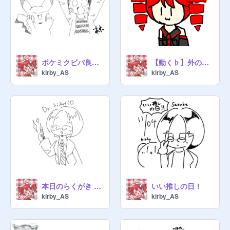
ポケミクビバ良かったよ〜という報告
【動く♭】外のヒト
kirby_AS
kirby_AS
本日のらくがき その5
いい推しの日！
kirby_AS
kirby_AS