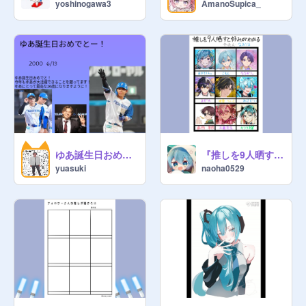
yoshinogawa3
AmanoSupica_
ゆあ誕生日おめでとー！
『推しを9人晒すと好みがわかる』やってみた
yuasuki
naoha0529