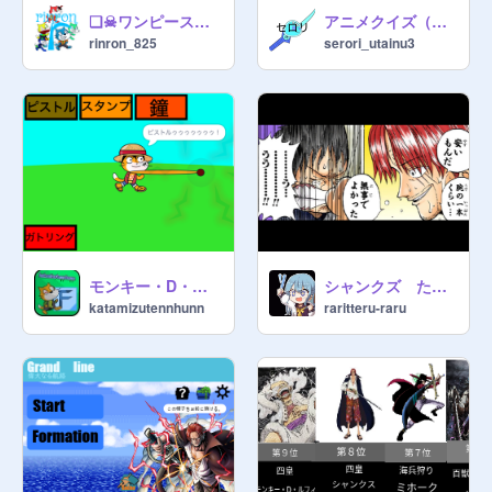
❏☠ワンピースサバイバル☠❏☠one piece survival☠ remix チート版？
アニメクイズ（ワンピクイズ）
rinron_825
serori_utainu3
モンキー・D・ルフィ 素材
シャンクズ ただし、言ってることは間違っていない
katamizutennhunn
raritteru-raru