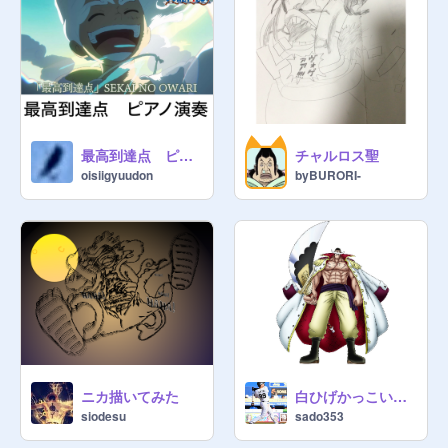
最高到達点 ピアノ演奏
チャルロス聖
oisiigyuudon
byBURORI-
ニカ描いてみた
白ひげかっこいい(¯―¯٥)
siodesu
sado353