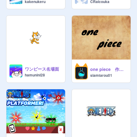
kakenukeru
CRaicouka
ワンピース名場面
one piece 作成中
hamunini28
siamtarou01