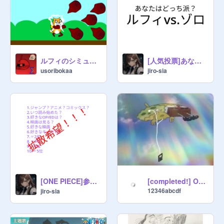
ルフィのシミュレーター ギア4 バウンドマン
[人気投票]あなたはどっち派？第1弾
usoribokaa
jiro-sia
[ONE PIECE]参照数と星とハートの合計で晒す。
[completed!] One Piece Intro Player
12346abcdf
jiro-sia