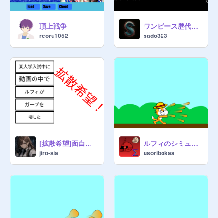
頂上戦争
ワンピース歴代最強ランキング
reoru1052
sado323
[拡散希望]面白い？ゲームONE PIECE ver. remix
ルフィのシミュレーター
jiro-sia
usoribokaa