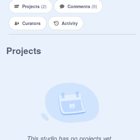
Projects
(
2
)
Comments
(
0
)
Curators
Activity
Projects
This studio has no projects yet.