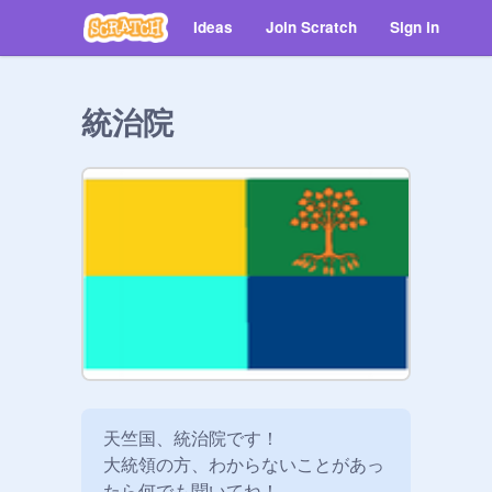
Ideas
Join Scratch
Sign in
統治院
天竺国、統治院です！

大統領の方、わからないことがあっ
たら何でも聞いてね！
