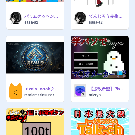
除 ✖︎

バゥムクゥヘン・エンドロゥル / 雨良 feat.初音ミクVS重音テトVS亞北ネル(Baumkuchen End Credits / Amala ft.Miku vs Teto vs Neru)
でんじろう先生昼飯の流儀
▣ マネージャー昇格 ✖︎(勝手に)

sasa-a2
sasa-a2
▣ キュレーター招待 ◯

ーーーーーーーーーーーーーーーー

❈目標　

❎作品数　10000越え

❎スタジオフォロワー　1000人越え

❎キュレーター数　1000人超え

❎スタジオ傾向(全て)  1p

❎スタジオ傾向•人気(自由)  1位

-rivals- noobクラン
【拡散希望】Pixel Stages
　　みんなで達成しよう！！

mariomariosupermario
mizryo
ーーーーーーーーーーーーーーーー

❈スタジオ情報

〈スタジオ所有者〉

▼
@
remisaku