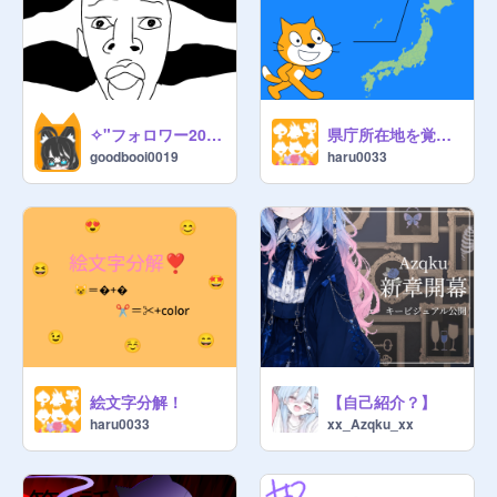
でもスタジオ　#何でもスタジオ

#何でも　#みんな　#みんなのスタ
ジオ　#プロジェクト　#どんどん作
品を入れよう！！　#フリー

#aestudio　#studio

#AddEverythingstudio

✧"フォロワー200人記念"✧
県庁所在地を覚えよう！
goodbooi0019
haru0033
#ALL　#all　#project 　#free

ーーーーーーーーーーーーーーーー
絵文字分解！
【自己紹介？】
haru0033
xx_Azqku_xx