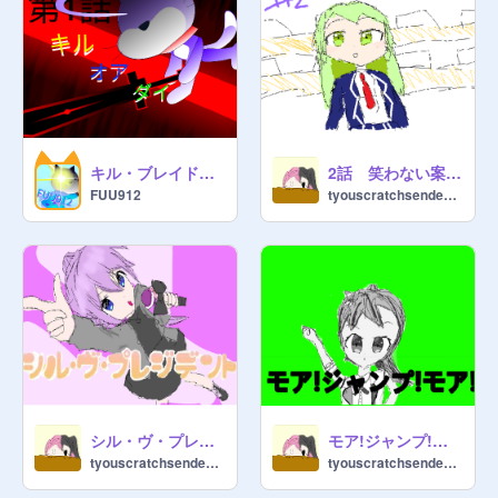
キル・ブレイド第一話予告
2話 笑わない案内人と、歪んだ導き
FUU912
tyouscratchsendenbu
シル・ヴ・プレジデント 歌みた
モア!ジャンプ!モア! 歌みた
tyouscratchsendenbu
tyouscratchsendenbu