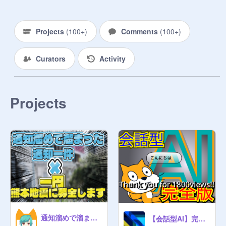
［֍宣伝用:宣伝するもの］って送っ
てくれれば↓のスペースに載せま
Projects
(
100+
)
Comments
(
100+
)
す！！！

✄┈┈┈┈┈┈ｷﾘﾄﾘ線┈┈┈┈┈┈
https://scratch.mit.edu/projects/多
Curators
Activity
角形を描かせよう！【プロジェクト
100突破！】JtJTJtt様/745504855
Projects
https://scratch.mit.edu/projects/呼
び込み君スクリプト演奏WSG2021
様/756636111/
https://scratch.mit.edu/projects/
【超拡散希望】ないこくんの件につ
いて。hukku-ham様760755626
https://scratch.mit.edu/projects/ST
ube、yukkesiratama
通知溜めで溜まった通知✖️一円熊本地震に募金します
【会話型AI】完全版ver.1.19.4
様/761292410/