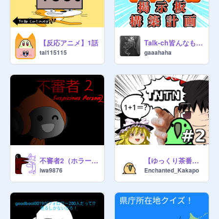
〈マネージャーさん〉

▼
@
remisabu
▼
@
3229kks
▼
@
yuriyuri_hono
【反応アニメ】1話
Talk-ch皆んなもやろう！
▼
@
mame-0818
tai115115
gaaahaha
▼
@
mamamapapapa
〈キュレーターさん〉(一覧)
https://scratch.mit.edu/projects/72
6303129/
  ←最近全然更新していま
せんすみません…

ーーーーーーーーーーーーーーーー

❈タグ/tag

#remisaku　#自由なのだ！　#なの
不審者2（ホラーゲーム） Suspicious Person 2
【ゆっくり茶番劇】第2話 今さら
だ　#自由　#拡散　#拡散希望　#宣
iwa9876
Enchanted_Kakapo
伝　#宣伝OK　#拡散してなの
だ！　#拡散して　#傾向目指す！　
#傾向　#人気　#傾向独占　#ずんだ
もん　#新傾向　#なんでも　#なん