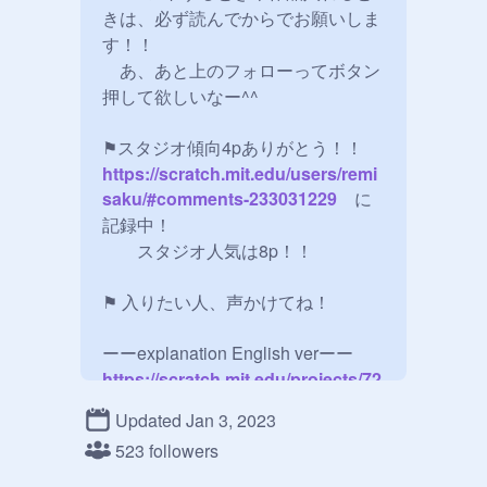
きは、必ず読んでからでお願いしま
す！！

　あ、あと上のフォローってボタン
押して欲しいなー^^

⚑スタジオ傾向4pありがとう！！
https://scratch.mit.edu/users/remi
saku/#comments-233031229
　に
記録中！

　　スタジオ人気は8p！！

⚑ 入りたい人、声かけてね！

ーーexplanation English verーー
https://scratch.mit.edu/projects/72
4452140
Updated Jan 3, 2023
ーーーーーーーーーーーーーーーー

523 followers
❈宣伝スペース

　　☆絶対見てください))j)))圧
