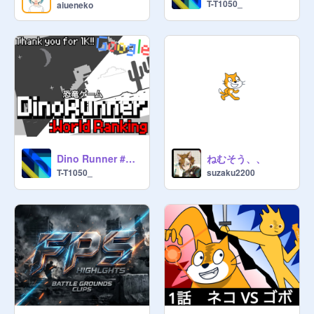
T-T1050_
aiueneko
https://scratch.mit.edu/projects/S
CP
 platformer2{SCPプラットフォー
https://scratch.mit.edu/projects/第
１回宝くじ！！！！、G12F32様
766845744
ーーーーーーーーーーーーーーーー

Dino Runner #games 恐竜ゲーム ver.1.27
ねむそう、、
T-T1050_
suzaku2200
@
3229kks
様がつくってくれました
♪

すてきなサムネありがとうございま
す。
https://scratch.mit.edu/projects/72
3547367
ーーーーーーーーーーーーーーーー

❈このスタジオでのルール
