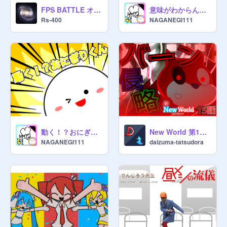
FPS BATTLE オンライン
意味がわからんアニメ ネコVSゴボ
▣ 作品をいれる ◎

Rs-400
NAGANEGI111
▣ 作品の削除 ✖︎　(自分のものは
OK)

▣ コメント欄での宣伝 ◎

▣ 雑談 ◯

▣ 迷惑行為 ✖︎

動く！？おにぎりくん 1周年
New World 第15話 バーン侵略
▣ 荒らし ✖︎

NAGANEGI111
daizuma-tatsudora
▣ マネージャー要求 ✖︎

　(↑重要)))))))))

ーーーーーーーーーーーーーーーー

❈マネージャーさんのルール

▣ マネージャーやキュレーターの削