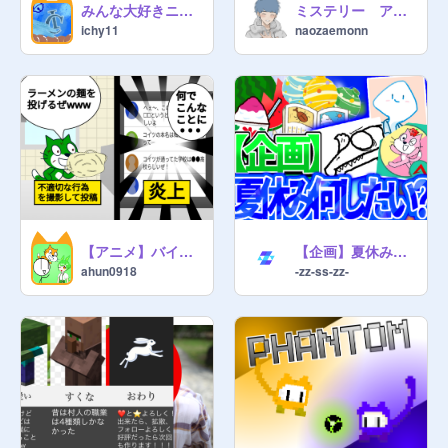
みんな大好きニンテンドーのゲームの機歴史
ミステリー アパートの闇#1
ichy11
naozaemonn
【アニメ】バイトテロをした人の末路
【企画】夏休みは何したい？
ahun0918
-zz-ss-zz-