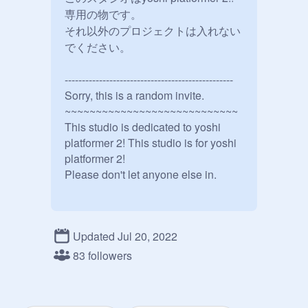
専用の物です。

それ以外のプロジェクトは入れない
でください。

-------------------------------------------------

Sorry, this is a random invite.

~~~~~~~~~~~~~~~~~~~~~~~~~~~~

This studio is dedicated to yoshi 
platformer 2! This studio is for yoshi 
platformer 2!

Please don't let anyone else in.
Updated Jul 20, 2022
83 followers