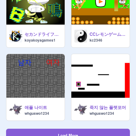
セカンドライフ ＃8
CCレモンゲーム 作りかけ
koyakoyagames1
kc2346
애플 나이트
죽지 않는 플랫포머
whguswo1234
whguswo1234
Load More