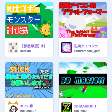
【拡散希望】剣士ゴボのモンスター討伐録 Ver1.3 ~Swordsman Gobo's monster slaying record~ Ver1.3
初期アイコンのプラットフォーマー
satoian
sakuramochi_games
stick/棒
3D MARIO!! 1
zon_pigu
nukunuku7