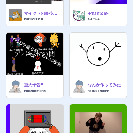
マイクラの裏技・雑学＃1傾向のったで！
-Phantom-
X-Phi-X
haruki0318
重大予告‼️
なんか作ってみた
naozaemonn
naozaemonn