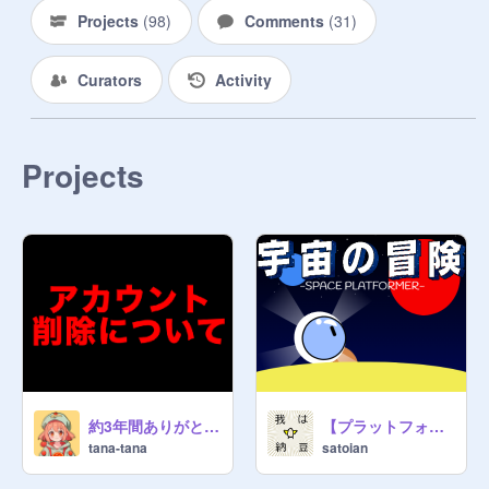
Projects
(
98
)
Comments
(
31
)
Curators
Activity
Projects
約3年間ありがとうございました。
【プラットフォーマー】宇宙の冒険【モバイル対応】-space platformer-
tana-tana
satoian