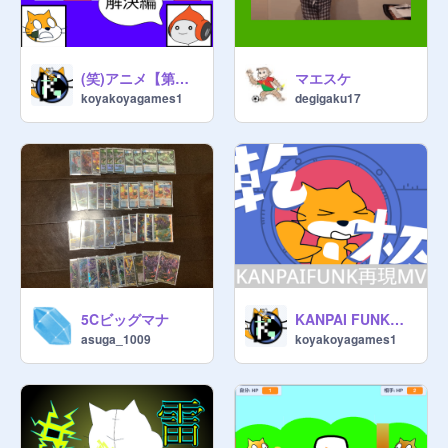
(笑)アニメ【第六十六話・処理班・解決編】
マエスケ
koyakoyagames1
degigaku17
5Cビッグマナ
KANPAI FUNK 再現MV
asuga_1009
koyakoyagames1