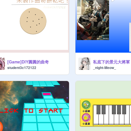
[Game]DlY圓圓的曲奇
私底下的景元大將軍
student3c172122
_night-Meow_