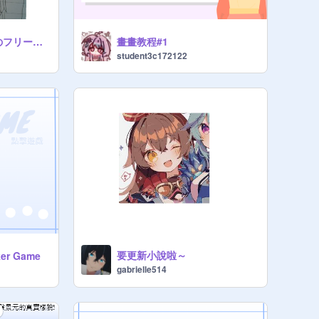
我畫的芙莉蓮#葬送のフリーレン
畫畫教程#1
student3c172122
要更新小說啦～
ker Game
gabrielle514