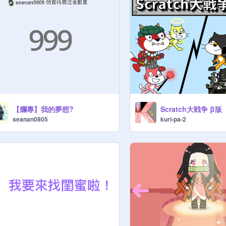
【爛專】我的夢想?
Scratch大戦争 β版
seanan0805
kuri-pa-2