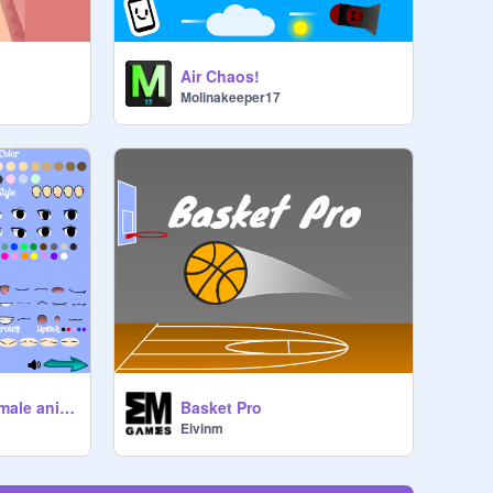
Air Chaos!
Molinakeeper17
create your own female anime character
Basket Pro
Eivinm