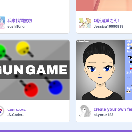
我來找閨蜜啦
Q版鬼滅之刃1
sushiTong
Jessica19990819
ɢᴜɴ ɢᴀᴍᴇ
-S-Coder-
skycruz123