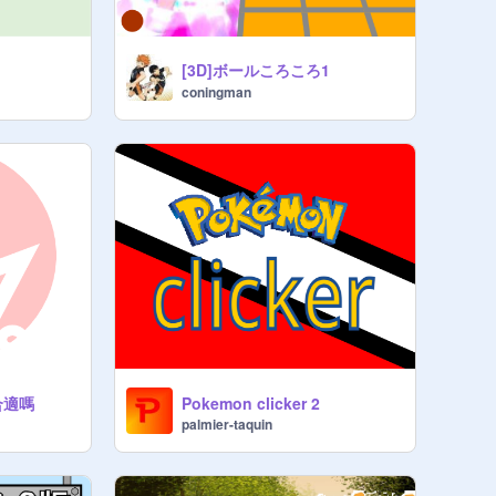
[3D]ボールころころ1
coningman
合適嗎
Pokemon clicker 2
palmier-taquin