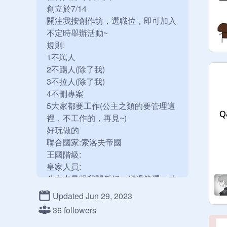
創立於7/14

關注我按創作坊，選職位，即可加入

不定時舉辦活動~

規則:

1不罵人

2不踢人(除了我)

3不拉人(除了我)

4不刪專案

5大家都要工作(公主之類的要管理這
裡，不工作的，再見~)

好玩做的

聯合國家:索洛夫帝國

王國階級:

皇家人員:

公主盡量跟我關係好，經過篩選，才
能當

Updated Jun 29, 2023
女王(創始者):
@
gabrielle514
36 followers
@
ganrielle103514
公主:
@
InaFong