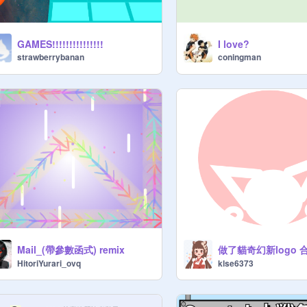
GAMES!!!!!!!!!!!!!!!
I love?
strawberrybanan
coningman
Mail_(帶參數函式) remix
做了貓奇幻新logo 
HitoriYurari_ovq
klse6373