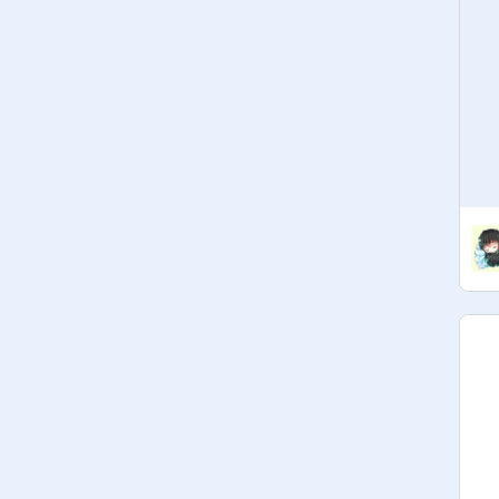
女將軍:
@
gabrielle514
軍隊(不
限):
@
Rainbow_cute_diamond
@
leafy_9613
@
iamjvsc1819101