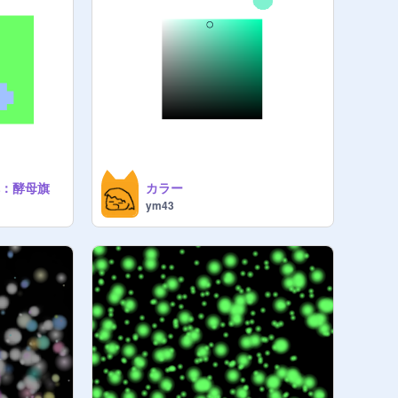
旗：酵母旗
カラー
ym43