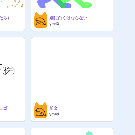
たら）
別に白くはならない
ym43
ロゴ
前文
ym43