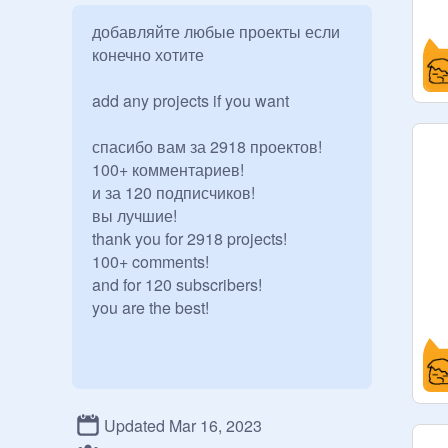
добавляйте любые проекты если 
конечно хотите

add any projects if you want

спасибо вам за 2918 проектов!

100+ комментариев!

и за 120 подписчиков!

вы лучшие!

thank you for 2918 projects!

100+ comments!

and for 120 subscribers!

you are the best!
Updated Mar 16, 2023