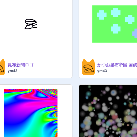
昆布新聞ロゴ
かつお昆布帝国 国
ym43
ym43