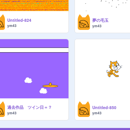
夢の毛玉
Untitled-824
ym43
ym43
過去作品 ツイン日＝？
Untitled-850
ym43
ym43