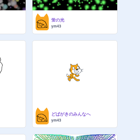
蛍の光
ym43
どぱがきのみんなへ
ym43