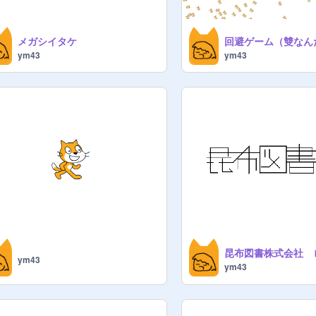
メガシイタケ
回避ゲーム（雙なん
ym43
ym43
昆布図書株式会社 
ym43
ym43