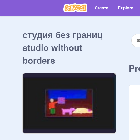
Create
Explore
студия без границ
studio without
borders
Pr