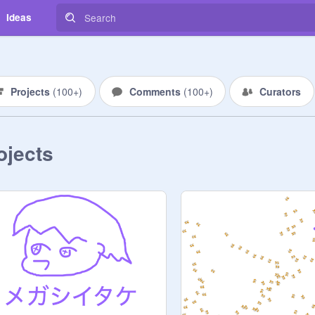
Ideas
Projects
(
100+
)
Comments
(
100+
)
Curators
ojects