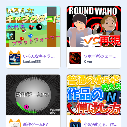
いろんなキャラクターになれるプラットフォーマー！
ワホーVSジェームズ 再現!! /Wahooo VS James
kankan555
K-ver
新作ゲームPV
小5が教える、作品の伸ばし方講座!!