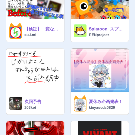
【検証】 変な言葉逆翻訳すれば普通の言葉になる説
Splatoon_スプラトゥーン v3.1
su-i-mi
RENproject
次回予告
夏休み企画発表！
203kei
kinyasuda0829