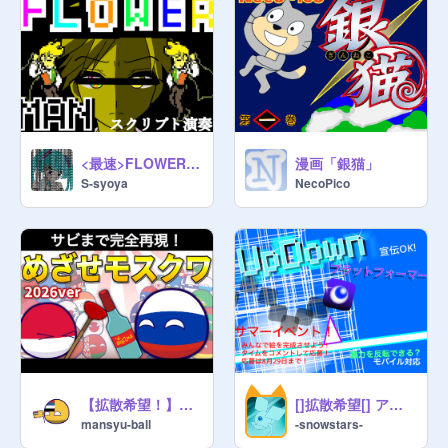
<最速>FLOWER MAN スクリプト演奏
漫画「銀猫」
S-syoya
NecoPico
【拡散希望！】PBでめざせモスクワ！2026年ver
[]拡散希望[] アップダウンプラットフォーマー (宣伝OK)
mansyu-ball
-snowstars-