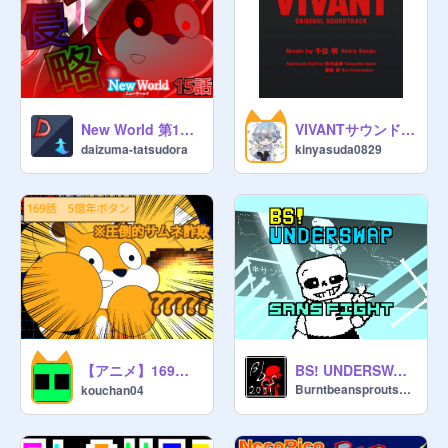
New World 第15話 バーン侵略
VIVANTサウンドトラック3種盛り！
daizuma-tatsudora
kinyasuda0829
【アニメ】169話 5億年ボタン
BS! UNDERSWAP SANS FIGHT by Burntbeansprouts2031
Burntbeansprouts2031
kouchan04