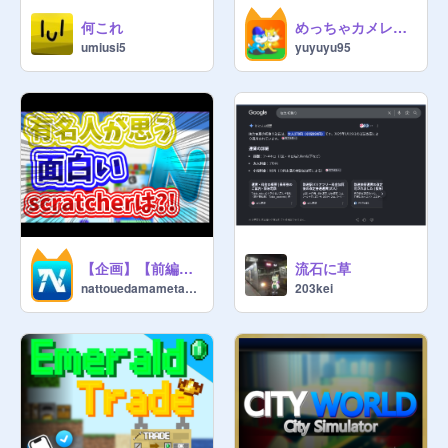
please follow the studioᢙᢙᢙ
何これ
めっちゃカメレオン MEcCHA Chameleon(Scratch)
umiusi5
yuyuyu95
【企画】【前編】有名人に1番面白いscratcher聞いてみた!
流石に草
nattouedamametarou
203kei