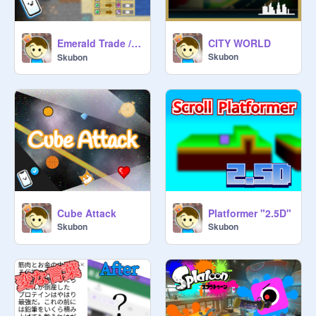
Emerald Trade / エメラルド トレード
CITY WORLD
Skubon
Skubon
Cube Attack
Platformer "2.5D"
Skubon
Skubon