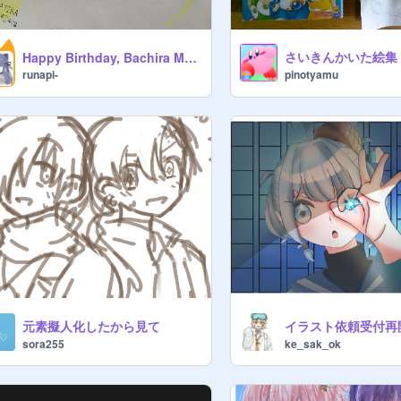
さいきんかいた絵集
Happy Birthday, Bachira Meguru
runapi-
pinotyamu
元素擬人化したから見て
sora255
ke_sak_ok