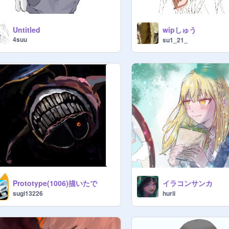
wipしゅう
Untitled
4suu
su1_21_
Prototype(1006)描いたで
イラコンサンカ
sugi13226
hurii