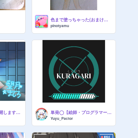
色まで塗っちゃった(おまけ付き)
pinotyamu
イラスト依頼受付再開します。（先着3名限定）
単発◯【絵師・プログラマー応募用紙】
Yuyu_Pactor