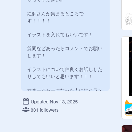
絵師さんが集まるところで
す！！！！

イラストを入れてもいいです！

質問などあったらコメントでお願い
します！

イラストについて仲良くお話しした
りしてもいいと思います！！！

マネージャーになった人にはイラス
トを描いている人を招待したりして
Updated Nov 13, 2025
ほしいです！【コメントは私が返す
831 followers
ので大丈夫です！】→すみません変
更します。マネージャーになった人
は私の手助けをして頂きたいです。