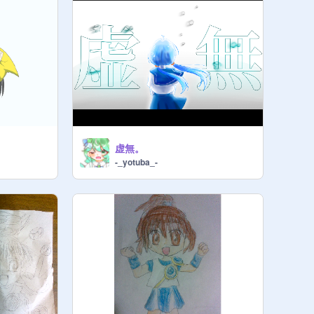
虚無。
-_yotuba_-