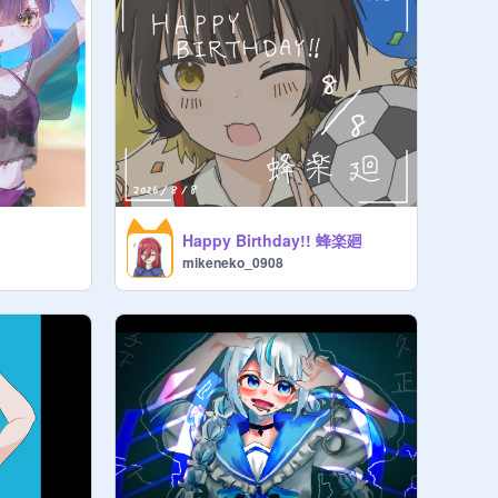
Happy Birthday!! 蜂楽廻
mikeneko_0908