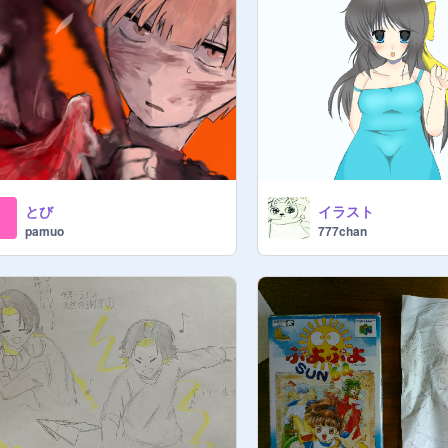
とび
イラスト
pamuo
777chan