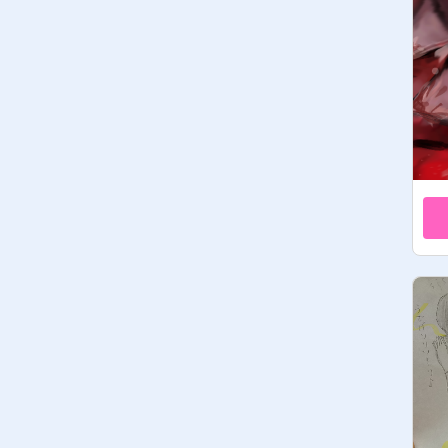
招待とコメント返しをお願いしたい
です。招待したならその人のコメン
トへ返信もお願いします

イラコンの宣伝とかOKです！

イラストに関係すれば多分なんでも
OKです！！

人間じゃないものを入れるのはお控
え下さいませー！！すみません！！

絵のプロジェクトがない人は入れま
せん！

グロ(軽くても)や暗いイラストや怖
いイラスト、え◯なイラストやリミ
ックスイラストやサムネがモザイ
ク・文字(イラコンはOK)のイラスト
は消させてもらいます。
