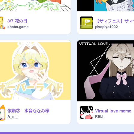
8/7 花の日
shobo-game
piyopiyo1002
依頼② 水音ななみ様
Virtual love meme
RELI-
A_m_-