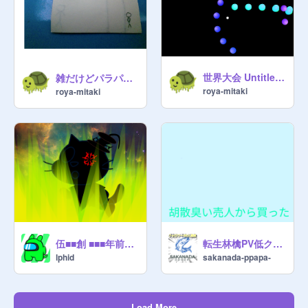
世界大会 Untitled-2 remix sugoi
雑だけどパラパラ漫画
roya-mitaki
roya-mitaki
伍■■創 ■■■年前の図鑑【猫の戦争】
転生林檎PV低クオリティー
lphid
sakanada-ppapa-
Load More