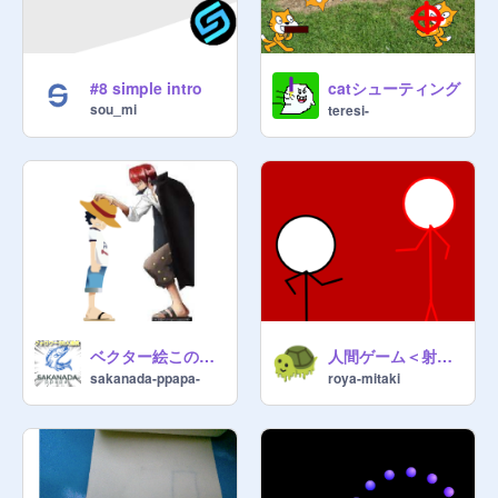
catシューティング
#8 simple intro
sou_mi
teresi-
ベクター絵この帽子をお前に預ける
人間ゲーム＜射撃＞
sakanada-ppapa-
roya-mitaki