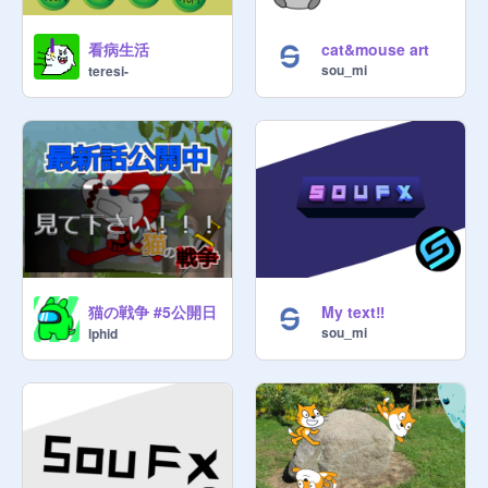
看病生活
cat&mouse art
sou_mi
teresi-
猫の戦争 #5公開日
My text‼︎
sou_mi
lphid