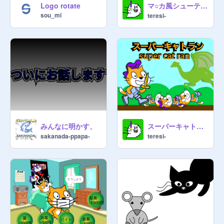
マ○カ風シューティングゲーム boss
Logo rotate
sou_mi
teresi-
みんなに明かす、
スーパーキャトラン super cat ran
sakanada-ppapa-
teresi-