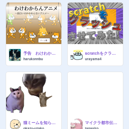
予告 わけわからんアニメ
scratchをクラッシュさせてみた!
harukonnbu
urayama4
猫ミームを知らない猫 《拡散希望》
マイクラ都市伝説.............体験談
okazu-uzako
tanasiro