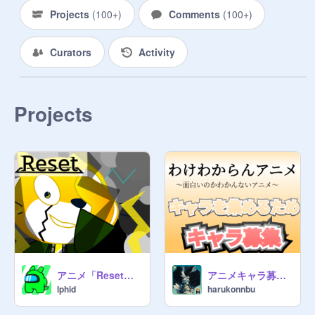
がコメントするけどたまに僕が気づ
Projects
(
100+
)
Comments
(
100+
)
かない可能性があるから見つけたら
入れてあげてね！そして、その人に
Curators
Activity
「OK！」と返信しておいてね〜

ご協力お願いします！
Projects
アニメ「Reset」予告サムネイル1
アニメキャラ募集！
lphid
harukonnbu