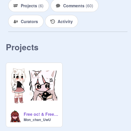
•° Intro °•

Projects
(
6
)
Comments
(
60
)
•° Outro °•             

▪︎Luật :

Curators
Activity
- Thưn thịn vs kháck

- Nói chỵn đàng hoàng, nếu kháck 
ko phải ng đàng hoàng thù chửi 
thẳng mặt lun :)

Projects
- Ko tự tiện thêm ng khc vào

- Ko add gacha heat, toxic, 18+, máu 
me...

Nếu vi phạm:

- 1 lần bị cấm làm trong 5 ngày

- 2 lần bị cấm làm trong 2 tuần

- típ tục vi phạm nữa là đuổi khỏi 
shop :)

          Kháck hàng là thựng đế

                      - Zuki -
Free oc! & Free avatar?
Mon_chan_UwU