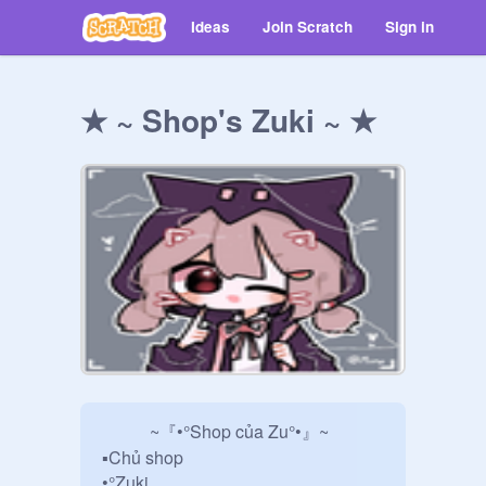
Ideas
Join Scratch
Sign in
★ ~ Shop's Zuki ~ ★
           ~『•°Shop của Zu°•』~

▪︎Chủ shop

•°Zuki
