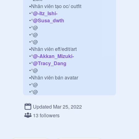
▪︎Nhân viên tạo oc/ outfit

•°
@
-Itz_Ishi-
•°
@
Susa_dwth
•°@

•°@

•°@

▪︎Nhân viên eff/edit/art

•°
@
-Akkan_Mizuki-
•°
@
Tracy_Dang
•°@

▪︎Nhân viên bán avatar

•°@

•°@

▪︎nhân viên để ý kháck

•°@

Updated Mar 25, 2022
▪︎Shop có bán

13 followers
•° Oc °•

•° Outfit °•

•° Avatar °• 
