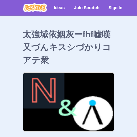
Ideas
Join Scratch
Sign in
太強域依姻灰ーfhf嘘嘆
又づんキスシづかりコ
アテ衆