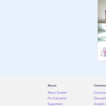
姐姐：
@
IJmimi
、
@
pca018081
媽咪：
@
tkpmp181154
爸爸：
@
2021wc20171080
天使：
@
jvsc1819045
甜心：
@
ngchimin
集美：
@
llsy1665
哥哥：
@
kb2900
About
Commun
閨閨： 
@
lookrainmissho
、
About Scratch
Communi
@
NgMeiYam_Yummy
、
For Educators
Discussi
@
tkpmp181219
Supporters
Scratch 