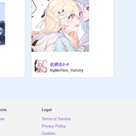
改網名#-#
NgMeiYam_Yummy
ents
Legal
ore
Terms of Service
Privacy Policy
Cookies