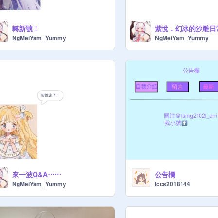
轉新號！
NgMeiYam_Yummy
NgMeiYam_Yummy
來一波Q&A⋯⋯
公告欄
NgMeiYam_Yummy
lccs2018144