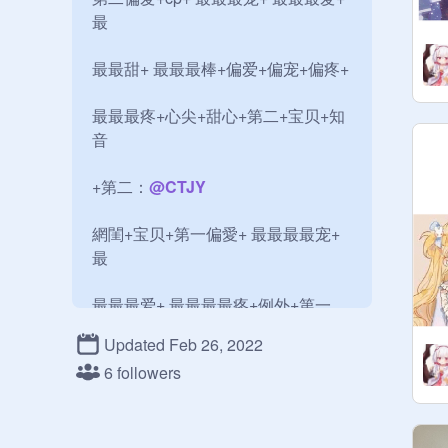
最

最最甜+ 最最最棒+偏爱+偏宠+偏疼+ 

最最最疼+心尖+甜心+第二+宝贝+知
音

+第二：
@
CTJY
網閨+宝贝+第一偏愛+ 最最最最宠+ 
最

最最最爱+ 最最最最疼+例外+第一
+底

Updated Feb 26, 2022
6 followers
線+心尖+甜心：
@
MEOW-MEOW-
CAT-
搭档+姐姐：
@
lccs2018144