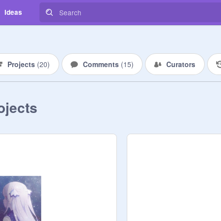
Ideas
Projects
(
20
)
Comments
(
15
)
Curators
ojects