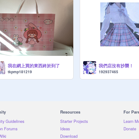
我在網上買的東西終於到了
我們店沒有抄襲！
tkpmp181219
192937465
ity
Resources
For Par
ty Guidelines
Starter Projects
Learn M
on Forums
Ideas
Donate
Wiki
Download