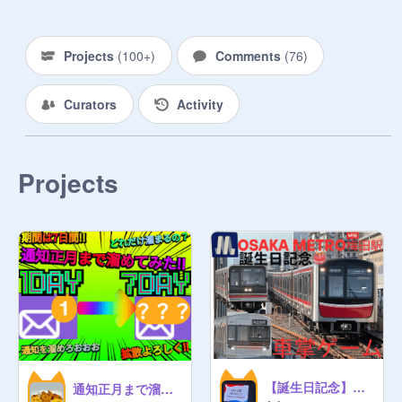
Projects
(
100+
)
Comments
(
76
)
Curators
Activity
Projects
【誕生日記念】大阪メトロ御堂筋線 梅田駅車掌ゲーム(リアルタイム対応)
通知正月まで溜めてみた!! おみくじ機能あり!! I saved up notifications until New Year's!! 我把通知都攒到新年了!! 통지 정월까지 모아 보았다!!