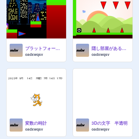
プラットフォーマー激ムズ
隠し部屋があるプラットフォーマー
oadxwqsv
oadxwqsv
変数の時計
3Dの文字 半透明
oadxwqsv
oadxwqsv