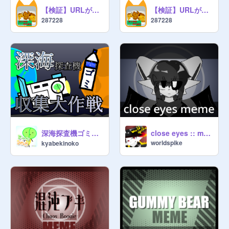
【検証】URLが10億以上は本当に傾向に乗らないのか？ 10億バージョン
【検証】URLが10億以上は本当に傾向に乗らないのか？ 8億バージョン
287228
287228
深海探査機ゴミ収集大作戦!!! SDG.s
close eyes :: meme ::
worldspike
kyabekinoko