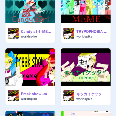
Candy s3rl -MEME-
TRYPOPHOBIA -MEME- [DTA]
worldspike
worldspike
キッカイケッタイ -meme animation-
Freak show -meme-
worldspike
worldspike