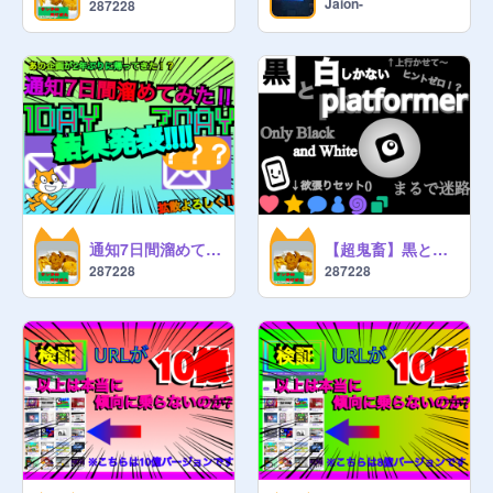
Jaion-
287228
通知7日間溜めてみた⁉️ 結果発表‼︎
【超鬼畜】黒と白しかないプラットフォーマー Platformer only Black and White
287228
287228