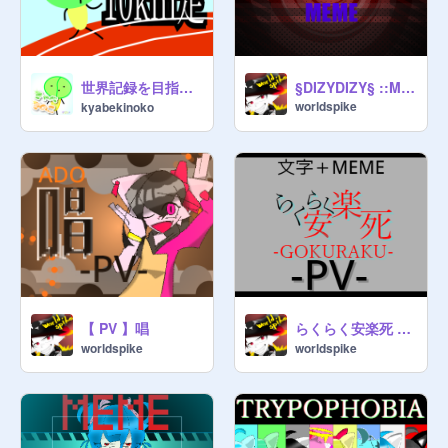
世界記録を目指せ！10km走
§DIZYDIZY§ ::MEME::
worldspike
kyabekinoko
【 PV 】唱
らくらく安楽死 - GOKURAKU - 【 PV 】
worldspike
worldspike