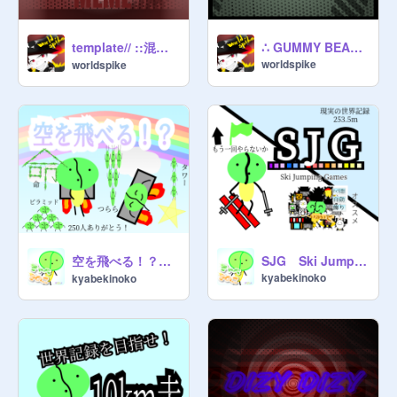
template// ::混沌ブギ chaotic boogie:: meme
∴ GUMMY BEAR ∴ -meme-
worldspike
worldspike
空を飛べる！？プラットフォーマー 250人記念作品！
SJG Ski Jumping Games
kyabekinoko
kyabekinoko