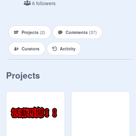
6 followers
@
edogawarannpo
@
Rampotchi
@
EIKEN7
@
Mickun
@
reirei0530
Projects
(
2
)
Comments
(
37
)
@
d_bo_o
@
kamitarou1234
Curators
Activity
Projects