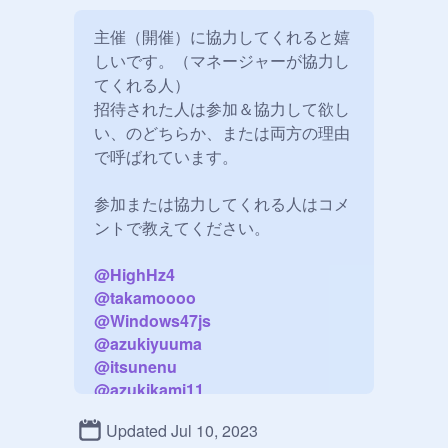
主催（開催）に協力してくれると嬉
しいです。（マネージャーが協力し
てくれる人）

招待された人は参加＆協力して欲し
い、のどちらか、または両方の理由
で呼ばれています。

参加または協力してくれる人はコメ
ントで教えてください。

@
HighHz4
@
takamoooo
@
Windows47js
@
azukiyuuma
@
itsunenu
@
azukikami11
@
abu_chan
Updated Jul 10, 2023
@
s_pirosuke