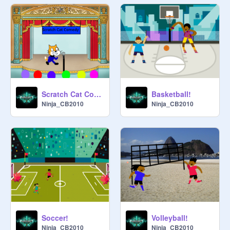
큐레이터 되기:

이름[]닉네임?[]1-10에 얼마나 자주 
참여하시겠습니까?[]프로젝트를 추
가하시겠습니까?[]

관리자가 되려면:

Scratch Cat Comedy
Basketball!
필요한 경우 큐레이터를 관리자로 승
Ninja_CB2010
Ninja_CB2010
진시키겠습니다.

**큐레이터가 양식을 작성하지 않았
지만 나 또는 다른 관리자가 초대한 
경우 큐레이터를 제거하지 마세요.**

**언어**

영어

스페인의

이탈리아 사람

Soccer!
Volleyball!
Ninja_CB2010
Ninja_CB2010