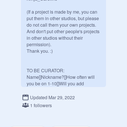
(If a project is made by me, you can 
put them in other studios, but please 
do not call them your own projects. 
And don't put other people's projects 
in other studios without their 
permission). 

Thank you. :)

TO BE CURATOR:

Name[]Nickname?[]How often will 
you be on 1-10[]Will you add 
projects?[]

Updated Mar 29, 2022
TO BE MANAGER:

1 followers
I will promote a curator to manager if 
necessary

**Don't remove a curator if they didn't 