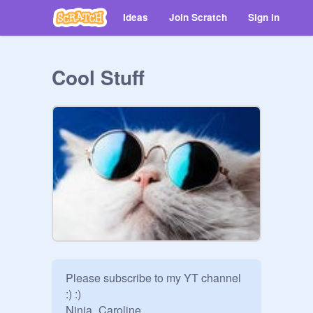
Ideas
Join Scratch
Sign in
Cool Stuff
Please subscribe to my YT channel 
:) :)

Ninja_Caroline
