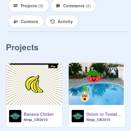
fill out the form but I or another 
Projects
(
9
)
Comments
(
2
)
manager invited them.**

Curators
Activity
**Languages**

English

Spanish

Italian

Projects
Norwegian

Korean

제 YT 채널을 구독해주세요 :)

닌자_캐롤라인

(저에 의해 만들어진 프로젝트라면 
다른 스튜디오에 올려도 되지만 자신
의 프로젝트라고 부르지 마세요. 그리
고 다른 사람의 프로젝트를 허락 없이 
Banana Clicker
Onion or Tomato?
다른 스튜디오에 올리지 마세요.)

Ninja_CB2010
Ninja_CB2010
감사합니다. :)
