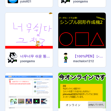
yuto921
yoongams
【100%PEN】シンプル図形作成機2
너무너무 쉬운 똥 피하기
machaice1212
yoongams