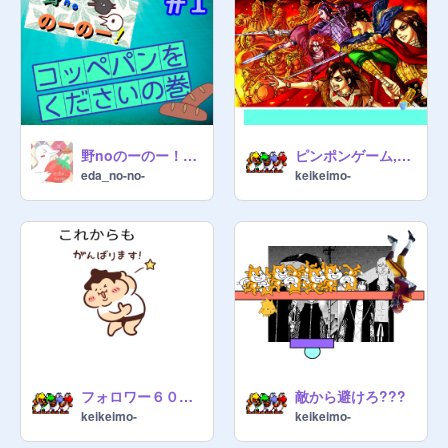
野noのーのー！ ＃1コッペパンをくださいの巻
ピンポンゲーム,むずかしい＠
eda_no-no-
keikeimo-
フォロワー６０人記念！！！！！
敵から避けろ???
keikeimo-
keikeimo-