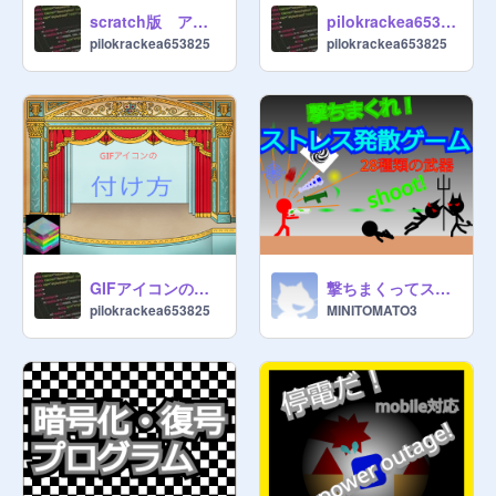
scratch版 アンチパイラシースクリーン
pilokrackea653825のオンライン状態
pilokrackea653825
pilokrackea653825
GIFアイコンの付け方 ー知らない人必見シリーズ①
撃ちまくってストレス発散しよう！
pilokrackea653825
MINITOMATO3