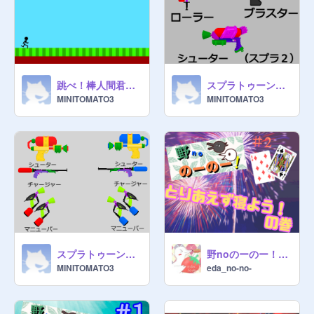
跳べ！棒人間君 Jump game easy version
スプラトゥーン 武器素材 第２弾
MINITOMATO3
MINITOMATO3
スプラトゥーン 武器素材 第１弾
野noのーのー！ #2とりあえず寝よう！の巻
MINITOMATO3
eda_no-no-