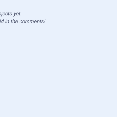
jects yet.
dd in the comments!