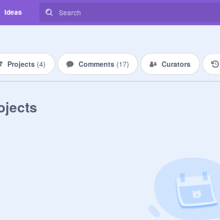
Ideas
Projects
(
4
)
Comments
(
17
)
Curators
ojects