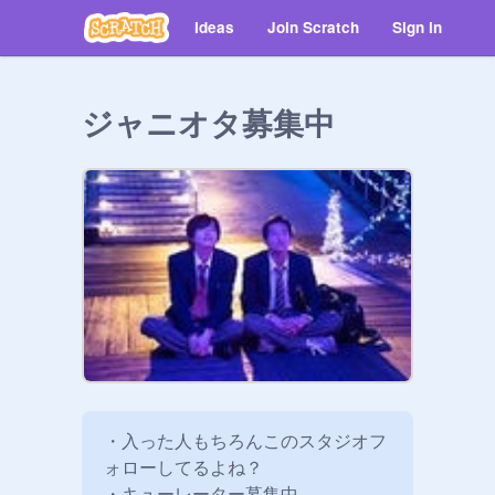
Ideas
Join Scratch
Sign in
ジャニオタ募集中
・入った人もちろんこのスタジオフ
ォローしてるよね？

・キューレーター募集中
