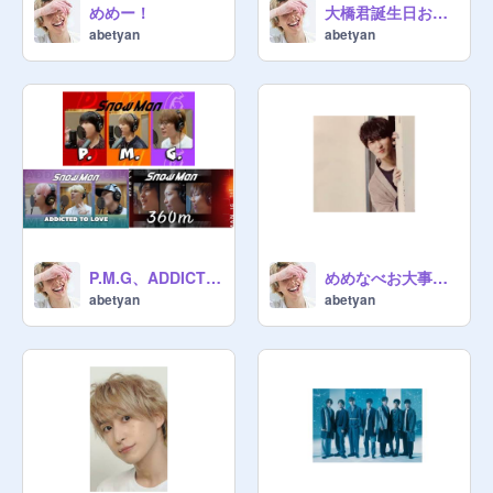
めめー！
大橋君誕生日おめでとうーーーー！
abetyan
abetyan
P.M.G、ADDICTED TO LOVE、360m
めめなべお大事に(泣)
abetyan
abetyan