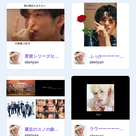
君彼シリーズセリフ集！！！！！
ふっかーーーーーーーー！！！！！
abetyan
abetyan
ラウーーーーーー❤️
最近のスノの曲集!!
abetyan
abetyan