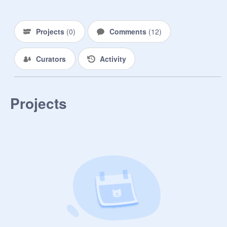
も知れません。

Projects
(
0
)
Comments
(
12
)
最後に。

私たちは不幸な人間ではありませ
ん。個性が強く表れているだけで
Curators
Activity
す。どうかこの場所を気持ち悪いと
思わないでください。
Projects