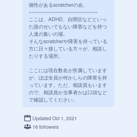
個性があるscratcherの会。

~~~~~~~~~~~~~~~~~~~~~~~~~

ここは、ADHD、自閉症などといっ
た誰のせいでもない障害などを持つ
人達の集いの場。

そんなscratcherや障害を持っている
方に日々接している方々が、相談し
たりする場所。

ここには現在数名が所属しています
が、ほぼ全員が何かしらの障害を持
っています。ただ、相談員もいます
ので、相談員か当事者かは口頭など
で確認してください。

「自分変わってるかな？」と思うよ
Updated Oct 1, 2021
うなことがあったり、「周りからい
16 followers
じめられる」という時も相談してみ
てください。解決の糸口が見えるか