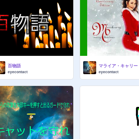
百物語
eyecontact
eyecontact