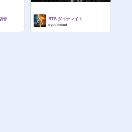
店音
BTS ダイナマイト
eyecontact