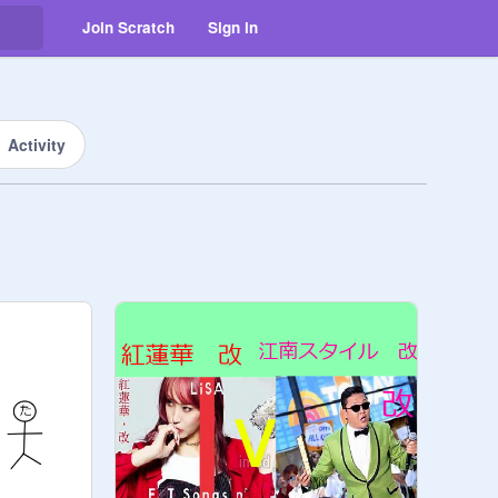
Join Scratch
Sign in
Activity