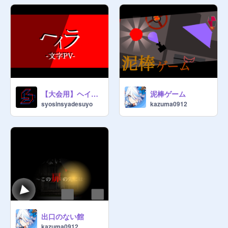
【大会用】ヘイラ 文字PV
泥棒ゲーム
syosinsyadesuyo
kazuma0912
出口のない館
kazuma0912