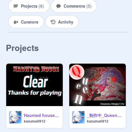
Projects
(
8
)
Comments
(
5
)
Curators
Activity
Projects
Haunted house 心臓の弱い人注意
_制作中_Queen 東方pv
kazuma0912
kazuma0912