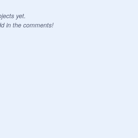
jects yet.
dd in the comments!