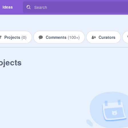
Ideas
Projects
(
0
)
Comments
(
100+
)
Curators
ojects