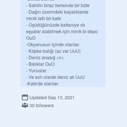
- Sahilin biraz ilerisinde bir büfe

- Dağın üzerindeki kayalıklarda 
minik tatlı bir kafe 

- Üşüdüğünüzde battaniye vb 
eşyalar alabilmek için minik bi depo 
OuO

-Okyanusun içinde olanlar-

- Köpke balığı (az var UuU)

- Deniz anasığ >n<

- Balıklar OuO

- Yunuslar

- Ve son olarak deniz atı UuU

-Kafe'de olanlar-

- Her şey 

-Büfe'de olanlar-

Updated Sep 13, 2021
- Çubuk kraker,bisküvi,isteğe göre 
30 followers
çay,kahve,çerez,dondurma UuU