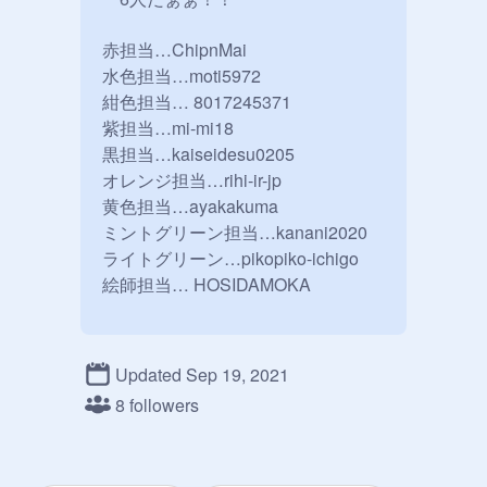
赤担当…ChipnMai

水色担当…moti5972

紺色担当… 8017245371

紫担当…mi-mi18

黒担当…kaiseidesu0205

オレンジ担当…rihi-ir-jp

黄色担当…ayakakuma

ミントグリーン担当…kanani2020

ライトグリーン…pikopiko-ichigo

絵師担当… HOSIDAMOKA

何人になるかなぁ

Updated Sep 19, 2021
関係ない作品いれるな

8 followers
担当動物（？）

・ひなた((羊　
