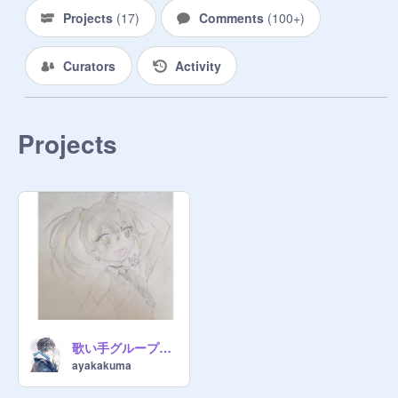
・しょうよう((ハムスター　

Projects
(
17
)
Comments
(
100+
)
・みう((猫　

・しゅう((狼

・もっちー((うさぎ

Curators
Activity
・レン((チーター

・りんか((犬

・かなかな((あざらし

Projects
・から((リス

・うゆ((

ペア決めよ！！

・みう×しょうよう

・しゅう×ひなた

・もっちー×レン

・うゆ×りんか

子供組

・ひなた

・しょうよう

歌い手グループ りんか 描いてみた
・みう

ayakakuma
・りんか
