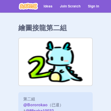
Ideas
Join Scratch
Sign in
繪圖接龍第二組
@
Bororokao
（已退）

1
@
Misaka10032