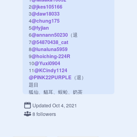
2
@
jkes105166
3
@
daw18033
4
@
chung175
5
@
fyjian
6
@
annann50230
（退

7
@
54870438_cat
8
@
lunaluna5959
9
@
hoiching-224R
10
@
Yuxi0904
11
@
KCindy1124
@
PINK22PURPLE
（退）

題目

狐仙、貓耳、蜈蚣、奶茶
Updated Oct 4, 2021
8 followers