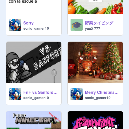
野菜タイピング
Sorry
sonic_gamer10
yuu2-777
FnF vs Sanford #games
Merry Christmas!!!
sonic_gamer10
sonic_gamer10