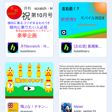
月刊scratch・H 10月号
[左右逆] 新感覚platformer
hutatimaru
hutatimaru
飛ぶな！チキン Don’t fly! Chicken
Ideas
sonic_gamer10
niueman