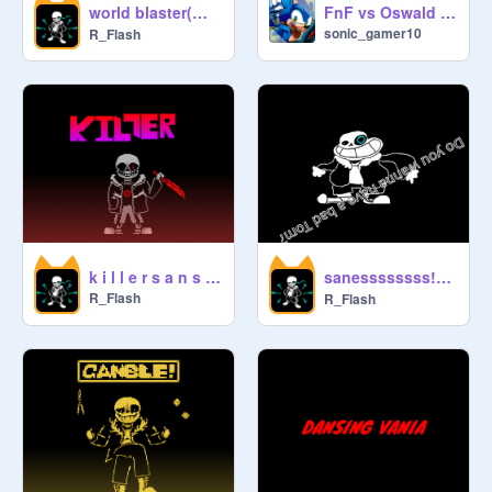
world blaster(色々機能付き)
FnF vs Oswald #games
sonic_gamer10
R_Flash
sanessssssss! 停止ボタン remix
k i l l e r s a n s V2
R_Flash
R_Flash