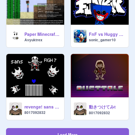
Paper Minecraft With Updated Mob by @malachithescientist and @griffpatch
FnF vs Huggy Wuggy #games
Avyuktrex
sonic_gamer10
動きつけてみt
revenge! sans FIGHT
8017092832
8017092832
Load More