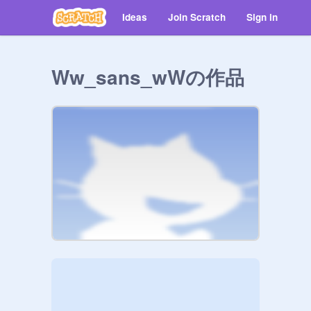
Ideas
Join Scratch
Sign in
Ww_sans_wWの作品