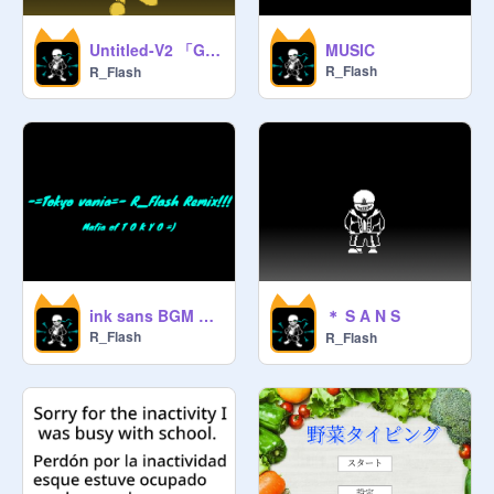
Untitled-V2 「GANBLE VANIA」
MUSIC
R_Flash
R_Flash
＊ S A N S
ink sans BGM Tokyo vania remix -=MAFIA OF TOKYO=-
R_Flash
R_Flash