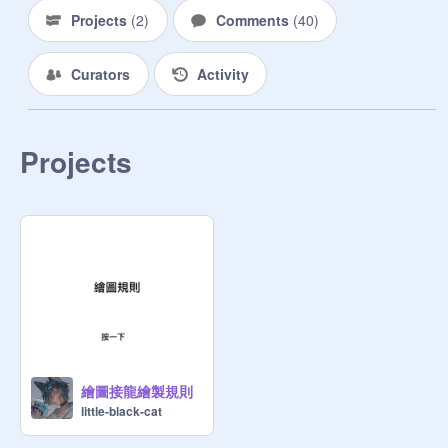
交件後不得撤銷

Projects
(
2
)
Comments
(
40
)
【提醒】

Curators
Activity
一定要保持有上個人畫的「部分」特
徵喲～不能全部改喔～

Projects
【有疑問請在留言處提問】

報名截止：8/27

開始日期：8/28

報名截止後才抽出編號

獎勵：

每人得到三關注和10❤️⭐️

（夠嗎）

參加者：「（」等於沒加創作坊

1
@
sonia971212
2
@
smes5323
（

繪圖接龍繪製規則
3
@
tkpmp161086
little-black-cat
4
@
Bororokao