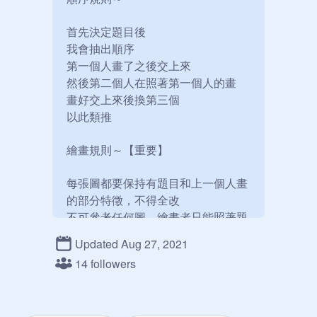
首先決定題目後

我會抽出順序

第一個人畫了之後交上來

然後第二個人在照著第一個人的畫

畫好交上來後換第三個

以此類推

繪畫規則～【重要】

每張圖都要保持有題目和上一個人畫
的部分特徵，不得全改

不可參考任何圖，繪畫者只能照著題
目和上一個人的畫作繪畫

Updated Aug 27, 2021
14 followers
交件規則～

每個人會畫的時間最多僅限三天
